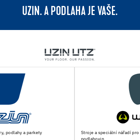
UZIN. A PODLAHA JE VAŠE.
Stroje a speciální nářadí pro přípravu podkladu a pokládku
podlahovin