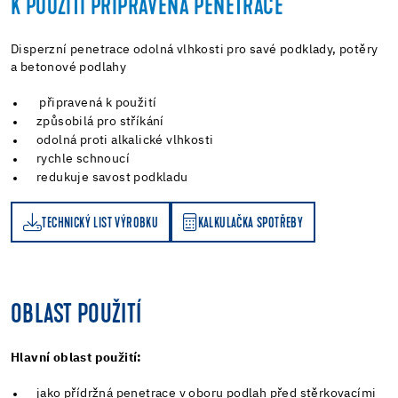
K POUŽITÍ PŘIPRAVENÁ PENETRACE
Disperzní penetrace odolná vlhkosti pro savé podklady, potěry
a betonové podlahy
připravená k použití
způsobilá pro stříkání
odolná proti alkalické vlhkosti
rychle schnoucí
redukuje savost podkladu
TECHNICKÝ LIST VÝROBKU
KALKULAČKA SPOTŘEBY
KALKULAČKA SPOTŘEBY
OBLAST POUŽITÍ
Hlavní oblast použití:
jako přídržná penetrace v oboru podlah před stěrkovacími