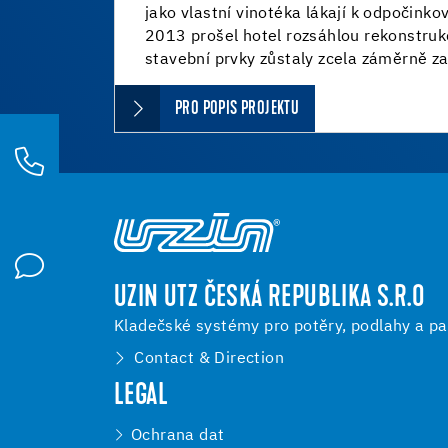
jako vlastní vinotéka lákají k odpočink
2013 prošel hotel rozsáhlou rekonstruk
stavební prvky zůstaly zcela záměrně z
PRO POPIS PROJEKTU
UZIN UTZ ČESKÁ REPUBLIKA S.R.O
Kladečské systémy pro potěry, podlahy a pa
Contact & Direction
LEGAL
Ochrana dat