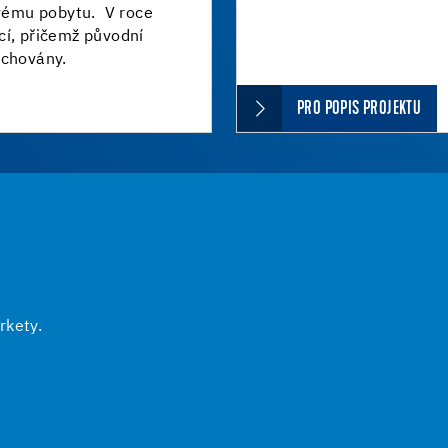
ovému pobytu. V roce
cí, přičemž původní
achovány.
PRO POPIS PROJEKTU
rkety.