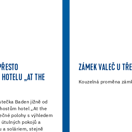
PŘESTO
ZÁMEK VALEČ U TŘ
HOTELU „AT THE
Kouzelná proměna zámk
stečka Baden jižně od
hostům hotel „At the
inečné polohy s výhledem
 útulných pokojů a
 a soláriem, stejně