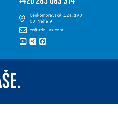
+420 283 083 314
Českomoravská .12a, 190
00 Praha 9
cz@uzin-utz.com
AŠE.