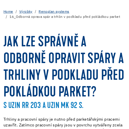
Home
Výrobky
Renoplan systems
16_Odborná oprava spár a trhlin v podkladu před pokládkou parket
JAK LZE SPRÁVNĚ A
ODBORNĚ OPRAVIT SPÁRY A
TRHLINY V PODKLADU PŘED
POKLÁDKOU PARKET?
S UZIN RR 203 A UZIN MK 92 S.
Trhliny a pracovní spáry je nutno před parketářskými pracemi
uzavřít. Zatímco pracovní spáry jsou v povrchu vytvářeny zcela