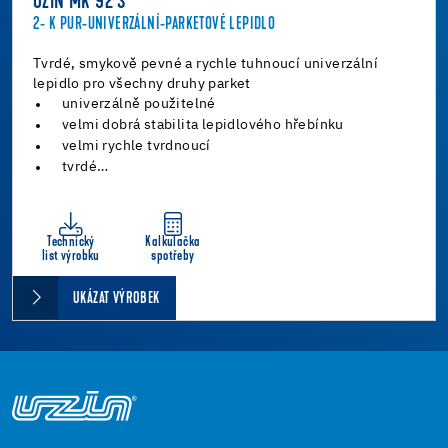
UZIN MK 92 S
2- K PUR-UNIVERZÁLNÍ-PARKETOVÉ LEPIDLO
Tvrdé, smykově pevné a rychle tuhnoucí univerzální
lepidlo pro všechny druhy parket
univerzálně použitelné
velmi dobrá stabilita lepidlového hřebínku
velmi rychle tvrdnoucí
tvrdé…
Technický
Kalkulačka
list výrobku
spotřeby
UKÁZAT VÝROBEK