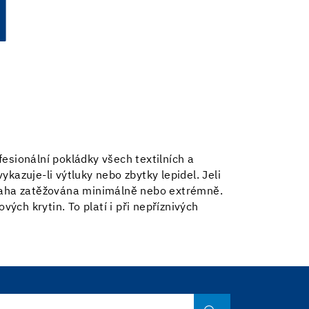
Í
esionální pokládky všech textilních a
ykazuje-li výtluky nebo zbytky lepidel. Jeli
dlaha zatěžována minimálně nebo extrémně.
ých krytin. To platí i při nepříznivých