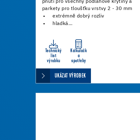
pnutí pro všechny podlahové krytiny a
parkety pro tloušťku vrstvy 2 - 30 mm
extrémně dobrý rozliv
hladká…
Technický
Kalkulačk
list
a
výrobku
spotřeby
UKÁZAT VÝROBEK