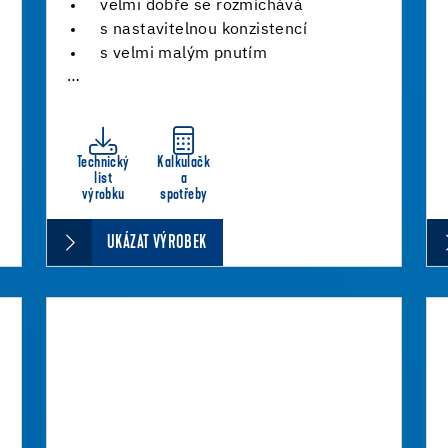
velmi dobře se rozmíchává
s nastavitelnou konzistencí
s velmi malým pnutím
…
Technický
Kalkulačk
list
a
výrobku
spotřeby
UKÁZAT VÝROBEK