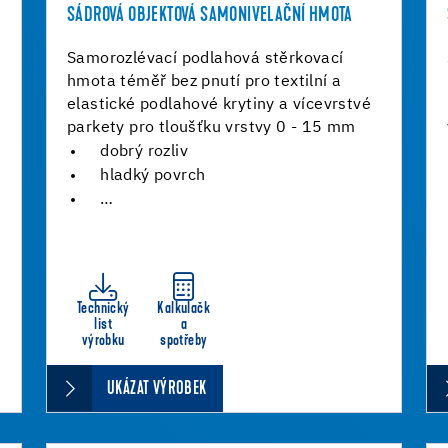
SÁDROVÁ OBJEKTOVÁ SAMONIVELAČNÍ HMOTA
Samorozlévací podlahová stěrkovací
hmota téměř bez pnutí pro textilní a
elastické podlahové krytiny a vícevrstvé
parkety pro tloušťku vrstvy 0 - 15 mm
dobrý rozliv
hladký povrch
…
Technický
Kalkulačk
list
a
výrobku
spotřeby
UKÁZAT VÝROBEK