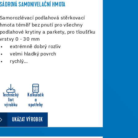
SÁDROVÁ SAMONIVELAČNÍ HMOTA
Samorozlévací podlahová stěrkovací
hmota téměř bez pnutí pro všechny
podlahové krytiny a parkety, pro tloušťku
vrstvy 0 - 30 mm
extrémně dobrý rozliv
velmi hladký povrch
rychlý…
Technický
Kalkulačk
list
a
výrobku
spotřeby
UKÁZAT VÝROBEK