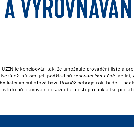
 A VYROVNÁVÁN
UZIN je koncipován tak, že umožnuje provádění jisté a prof
ezáleží přitom, jeli podklad při renovaci částečně labilní, v
o kalcium sulfátové bázi. Rovněž nehraje roli, bude-li po
jistotu při plánování dosažení zralosti pro pokládku podlahov