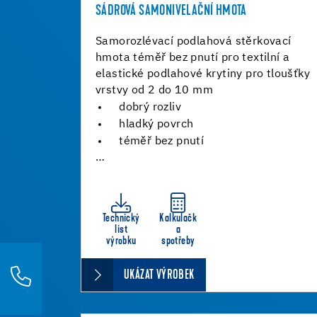
SÁDROVÁ SAMONIVELAČNÍ HMOTA
Samorozlévací podlahová stěrkovací
hmota téměř bez pnutí pro textilní a
elastické podlahové krytiny pro tloušťky
vrstvy od 2 do 10 mm
dobrý rozliv
hladký povrch
téměř bez pnutí
…
Technický
Kalkulačk
list
a
výrobku
spotřeby
UKÁZAT VÝROBEK