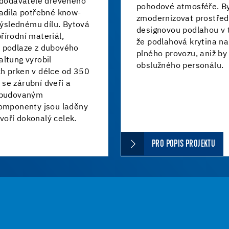
s dodavatele dřevěného
pohodové atmosféře. By
ladila potřebné know-
zmodernizovat prostřed
ýslednému dílu. Bytová
designovou podlahou v t
řírodní materiál,
že podlahová krytina 
a podlaze z dubového
plného provozu, aniž by
ltung vyrobil
obslužného personálu.
h prken v délce od 350
se zárubní dveří a
zabudovaným
komponenty jsou laděny
oří dokonalý celek.
PRO POPIS PROJEKTU