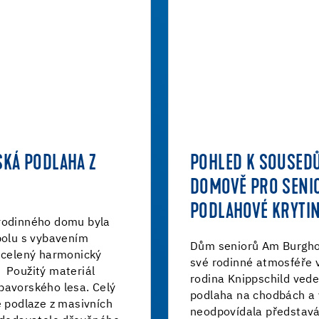
SKÁ PODLAHA Z
POHLED K SOUSEDŮ
DOMOVĚ PRO SENI
PODLAHOVÉ KRYTI
 rodinného domu byla
polu s vybavením
Dům seniorů Am Burghof
 ucelený harmonický
své rodinné atmosféře v
 Použitý materiál
rodina Knippschild vede
bavorského lesa. Celý
podlaha na chodbách a 
é podlaze z masivních
neodpovídala představá