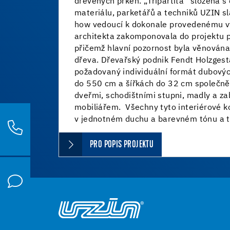
dřevěných prken. „Tripartita“ složená 
materiálu, parketářů a techniků UZIN s
how vedoucí k dokonale provedenému v
architekta zakomponovala do projektu p
přičemž hlavní pozornost byla věnován
dřeva. Dřevařský podnik Fendt Holzgesta
požadovaný individuální formát dubovýc
do 550 cm a šířkách do 32 cm společně 
dveřmi, schodištními stupni, madly a 
mobiliářem. Všechny tyto interiérové 
v jednotném duchu a barevném tónu a tv
PRO POPIS PROJEKTU