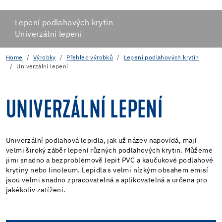
Lepení podlahových krytin
Univerzální lepení
Home
Výrobky
Přehled výrobků
Lepení podlahových krytin
Univerzální lepení
UNIVERZÁLNÍ LEPENÍ
Univerzální podlahová lepidla, jak už název napovídá, mají
velmi široký záběr lepení různých podlahových krytin. Můžeme
jimi snadno a bezproblémově lepit PVC a kaučukové podlahové
krytiny nebo linoleum. Lepidla s velmi nízkým obsahem emisí
jsou velmi snadno zpracovatelná a aplikovatelná a určena pro
jakékoliv zatížení.