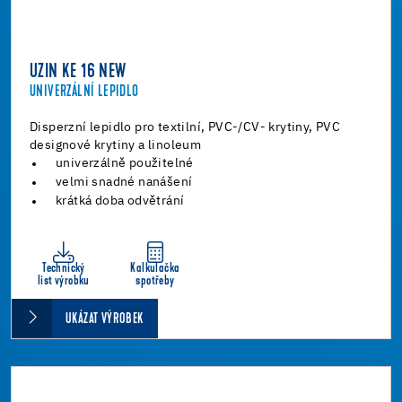
UZIN KE 16 NEW
UNIVERZÁLNÍ LEPIDLO
Disperzní lepidlo pro textilní, PVC-/CV- krytiny, PVC
designové krytiny a linoleum
univerzálně použitelné
velmi snadné nanášení
krátká doba odvětrání
Technický
Kalkulačka
list výrobku
spotřeby
UKÁZAT VÝROBEK