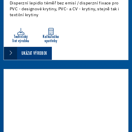
Disperzní lepidlo téměř bez emisí / disperzní fixace pro
PVC - designové krytiny, PVC- a CV - krytiny, stejně tak i
textilní krytiny
Technický
Kalkulačka
list výrobku
spotřeby
UKÁZAT VÝROBEK