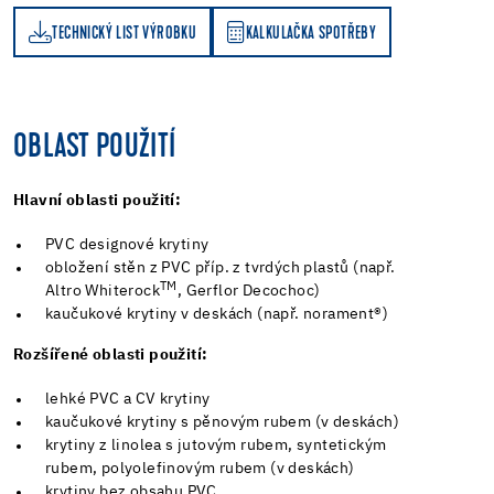
TECHNICKÝ LIST VÝROBKU
KALKULAČKA SPOTŘEBY
KALKULAČKA SPOTŘEBY
OBLAST POUŽITÍ
Hlavní oblasti použití:
PVC designové krytiny
obložení stěn z PVC příp. z tvrdých plastů (např.
TM
Altro Whiterock
, Gerflor Decochoc)
kaučukové krytiny v deskách (např. norament®)
Rozšířené oblasti použití:
lehké PVC a CV krytiny
kaučukové krytiny s pěnovým rubem (v deskách)
krytiny z linolea s jutovým rubem, syntetickým
rubem, polyolefinovým rubem (v deskách)
krytiny bez obsahu PVC