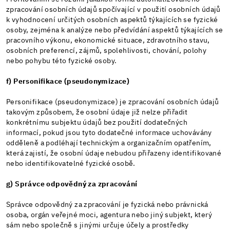
zpracování osobních údajů spočívající v použití osobních údajů
k vyhodnocení určitých osobních aspektů týkajících se fyzické
osoby, zejména k analýze nebo předvídání aspektů týkajících se
pracovního výkonu, ekonomické situace, zdravotního stavu,
osobních preferencí, zájmů, spolehlivosti, chování, polohy
nebo pohybu této fyzické osoby.
f) Personifikace (pseudonymizace)
Personifikace (pseudonymizace) je zpracování osobních údajů
takovým způsobem, že osobní údaje již nelze přiřadit
konkrétnímu subjektu údajů bez použití dodatečných
informací, pokud jsou tyto dodatečné informace uchovávány
odděleně a podléhají technickým a organizačním opatřením,
která zajistí, že osobní údaje nebudou přiřazeny identifikované
nebo identifikovatelné fyzické osobě.
g) Správce odpovědný za zpracování
Správce odpovědný za zpracování je fyzická nebo právnická
osoba, orgán veřejné moci, agentura nebo jiný subjekt, který
sám nebo společně s jinými určuje účely a prostředky