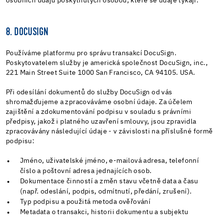
osobních údajů poskytnutých osobou, které se údaje týkají.
8. DOCUSIGN
Používáme platformu pro správu transakcí DocuSign.
Poskytovatelem služby je americká společnost DocuSign, inc.,
221 Main Street Suite 1000 San Francisco, CA 94105. USA.
Při odesílání dokumentů do služby DocuSign od vás
shromažďujeme a zpracováváme osobní údaje. Za účelem
zajištění a zdokumentování podpisu v souladu s právními
předpisy, jakož i platného uzavření smlouvy, jsou zpravidla
zpracovávány následující údaje - v závislosti na příslušné formě
podpisu:
Jméno, uživatelské jméno, e-mailová adresa, telefonní
číslo a poštovní adresa jednajících osob.
Dokumentace činností a změn stavu včetně data a času
(např. odeslání, podpis, odmítnutí, předání, zrušení).
Typ podpisu a použitá metoda ověřování
Metadata o transakci, historii dokumentu a subjektu