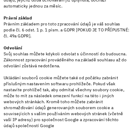
údajů, jejichž doba uchovávání již uplynula, dochází
automaticky jednou za měsíc.
Právní základ
Právním základem pro toto zpracování údajů je váš souhlas
podle čl. 6 odst. 1 p. 1 písm. a GDPR [POKUD JE TO PŘÍPUSTNÉ:
čl. 49a GDPR].
Odvolání
Svůj souhlas můžete kdykoli odvolat s účinností do budoucna.
Zákonnost zpracování prováděného na základě souhlasu až do
odvolání zůstává nedotčena.
Ukládání souborů cookie můžete také od počátku zabránit
příslušným nastavením softwaru prohlížeče. Pokud však
nastavíte prohlížeč tak, aby odmítal všechny soubory cookie,
může to mít za následek omezení funkcí na této i jiných
webových stránkách. Kromě toho můžete zabránit
shromažďování údajů generovaných souborem cookie a
souvisejících s vaším používáním webových stránek (včetně
vaší IP adresy) pro společnost Google a zpracování těchto
údajů společností Google