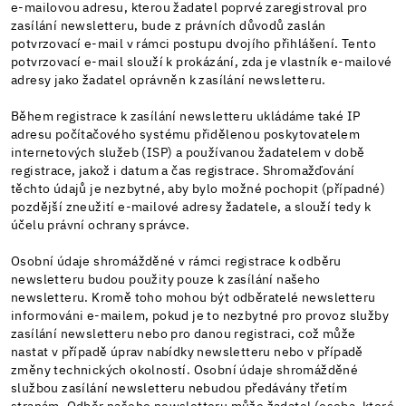
e-mailovou adresu, kterou žadatel poprvé zaregistroval pro
zasílání newsletteru, bude z právních důvodů zaslán
potvrzovací e-mail v rámci postupu dvojího přihlášení. Tento
potvrzovací e-mail slouží k prokázání, zda je vlastník e-mailové
adresy jako žadatel oprávněn k zasílání newsletteru.
Během registrace k zasílání newsletteru ukládáme také IP
adresu počítačového systému přidělenou poskytovatelem
internetových služeb (ISP) a používanou žadatelem v době
registrace, jakož i datum a čas registrace. Shromažďování
těchto údajů je nezbytné, aby bylo možné pochopit (případné)
pozdější zneužití e-mailové adresy žadatele, a slouží tedy k
účelu právní ochrany správce.
Osobní údaje shromážděné v rámci registrace k odběru
newsletteru budou použity pouze k zasílání našeho
newsletteru. Kromě toho mohou být odběratelé newsletteru
informováni e-mailem, pokud je to nezbytné pro provoz služby
zasílání newsletteru nebo pro danou registraci, což může
nastat v případě úprav nabídky newsletteru nebo v případě
změny technických okolností. Osobní údaje shromážděné
službou zasílání newsletteru nebudou předávány třetím