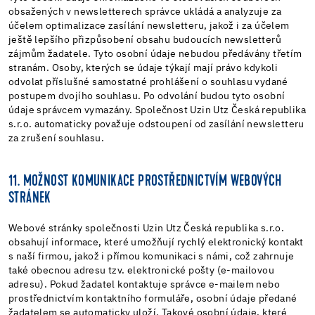
obsažených v newsletterech správce ukládá a analyzuje za
účelem optimalizace zasílání newsletteru, jakož i za účelem
ještě lepšího přizpůsobení obsahu budoucích newsletterů
zájmům žadatele. Tyto osobní údaje nebudou předávány třetím
stranám. Osoby, kterých se údaje týkají mají právo kdykoli
odvolat příslušné samostatné prohlášení o souhlasu vydané
postupem dvojího souhlasu. Po odvolání budou tyto osobní
údaje správcem vymazány. Společnost Uzin Utz Česká republika
s.r.o. automaticky považuje odstoupení od zasílání newsletteru
za zrušení souhlasu.
11. MOŽNOST KOMUNIKACE PROSTŘEDNICTVÍM WEBOVÝCH
STRÁNEK
Webové stránky společnosti Uzin Utz Česká republika s.r.o.
obsahují informace, které umožňují rychlý elektronický kontakt
s naší firmou, jakož i přímou komunikaci s námi, což zahrnuje
také obecnou adresu tzv. elektronické pošty (e-mailovou
adresu). Pokud žadatel kontaktuje správce e-mailem nebo
prostřednictvím kontaktního formuláře, osobní údaje předané
žadatelem se automaticky uloží. Takové osobní údaje, které