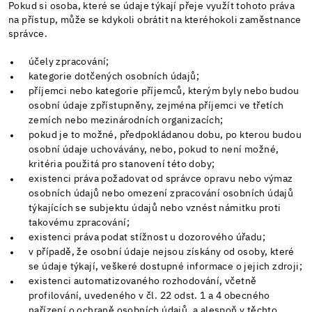
Pokud si osoba, které se údaje týkají přeje využít tohoto práva
na přístup, může se kdykoli obrátit na kteréhokoli zaměstnance
správce.
účely zpracování;
kategorie dotčených osobních údajů;
příjemci nebo kategorie příjemců, kterým byly nebo budou
osobní údaje zpřístupněny, zejména příjemci ve třetích
zemích nebo mezinárodních organizacích;
pokud je to možné, předpokládanou dobu, po kterou budou
osobní údaje uchovávány, nebo, pokud to není možné,
kritéria použitá pro stanovení této doby;
existenci práva požadovat od správce opravu nebo výmaz
osobních údajů nebo omezení zpracování osobních údajů
týkajících se subjektu údajů nebo vznést námitku proti
takovému zpracování;
existenci práva podat stížnost u dozorového úřadu;
v případě, že osobní údaje nejsou získány od osoby, které
se údaje týkají, veškeré dostupné informace o jejich zdroji;
existenci automatizovaného rozhodování, včetně
profilování, uvedeného v čl. 22 odst. 1 a 4 obecného
nařízení o ochraně osobních údajů, a alespoň v těchto