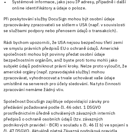
Systémové informace, jako jsou IP adresy, případně i další
online identifikátory a údaje o poloze.
Při poskytování služby DocuSign mohou být osobní údaje
zpracovávány zpracovateli se sídlem v USA (např. v souvislosti
se službami podpory nebo přenosem údajů o transakcích).
Rádi bychom upozornili, že USA nejsou bezpečnou třetí zemí
ve smyslu právních předpisů EU o ochraně údajů. Americké
společnosti mohou být povinny předat osobní údaje
bezpečnostním orgánům, aniž byste proti tomu mohli jako
subjekt údajů podniknout právní kroky. Nelze proto vyloučit, že
americké orgány (např. zpravodajské služby) mohou
zpracovávat, vyhodnocovat a trvale uchovávat vaše údaje
umístěné na serverech pro účely sledování. Na tyto činnosti
zpracování nemáme žádný vliv.
Společnost DocuSign zajišťuje odpovídající záruky pro
předávání požadované podle čl. 46 odst. 1 DSGVO
prostřednictvím úředně schválených závazných interních
předpisů o ochraně osobních údajů (tzv. závazných
podnikových pravidel - BCR) v souladu s čl. 46 II b) ve spojení s
čl. 47 DSGVO. Aktuálně platná Závazná podniková pravidla