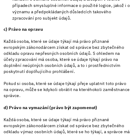
případech smysluplné informace o použité logice, jakož i o
významu a předpokládaných důsledcích takového
zpracování pro subjekt údajů.
c) Právo na opravu
Každá osoba, které se údaje týkají má právo přiznané
evropským zákonodárcem získat od správce bez zbytečného
odkladu opravu nepřesných osobních údajů. S ohledem na
účely zpracování má osoba, které se údaje týkají právo na
doplnění neúplných osobních údajů, a to i prostřednictvím
poskytnutí doplňujícího prohlášení.
Pokud si osoba, které se údaje týkají přeje uplatnit toto právo
na opravu, může se kdykoli obrátit na kteréhokoli zaměstnance
správce.
d) Právo na vymazání (právo být zapomenut)
Každá osoba, které se údaje týkají má právo přiznané
evropským zákonodárcem získat od správce bez zbytečného
odkladu výmaz osobních údajů, které se ho týkají, a správce má