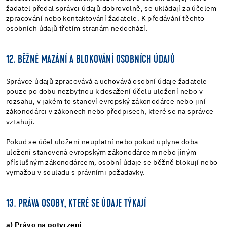
žadatel předal správci údajů dobrovolně, se ukládají za účelem
zpracování nebo kontaktování žadatele. K předávání těchto
osobních údajů třetím stranám nedochází.
12. BĚŽNÉ MAZÁNÍ A BLOKOVÁNÍ OSOBNÍCH ÚDAJŮ
Správce údajů zpracovává a uchovává osobní údaje žadatele
pouze po dobu nezbytnou k dosažení účelu uložení nebo v
rozsahu, v jakém to stanoví evropský zákonodárce nebo jiní
zákonodárci v zákonech nebo předpisech, které se na správce
vztahují.
Pokud se účel uložení neuplatní nebo pokud uplyne doba
uložení stanovená evropským zákonodárcem nebo jiným
příslušným zákonodárcem, osobní údaje se běžně blokují nebo
vymažou v souladu s právními požadavky.
13. PRÁVA OSOBY, KTERÉ SE ÚDAJE TÝKAJÍ
a) Právo na potvrzení