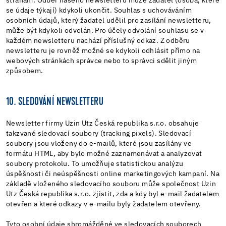
stranám. Odběr našeho newsletteru může žadatel (osoba, které
se údaje týkají) kdykoli ukončit. Souhlas s uchováváním
osobních údajů, který žadatel udělil pro zasílání newsletteru,
může být kdykoli odvolán. Pro účely odvolání souhlasu se v
každém newsletteru nachází příslušný odkaz. Z odběru
newsletteru je rovněž možné se kdykoli odhlásit přímo na
webových stránkách správce nebo to správci sdělit jiným
způsobem.
10. SLEDOVÁNÍ NEWSLETTERU
Newsletter firmy Uzin Utz Česká republika s.r.o. obsahuje
takzvané sledovací soubory (tracking pixels). Sledovací
soubory jsou vloženy do e-mailů, které jsou zasílány ve
formátu HTML, aby bylo možné zaznamenávat a analyzovat
soubory protokolu. To umožňuje statistickou analýzu
úspěšnosti či neúspěšnosti online marketingových kampaní. Na
základě vloženého sledovacího souboru může společnost Uzin
Utz Česká republika s.r.o. zjistit, zda a kdy byl e-mail žadatelem
otevřen a které odkazy v e-mailu byly žadatelem otevřeny.
Tyto osobní údaje shromážděné ve sledovacích souborech