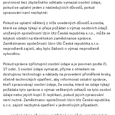
povinnost bez zbytečného odkladu vymazat osobní údaje,
pokud se uplatní jeden z následujících důvodů, pokud
zpracování není nezbytné:
Pokud se uplatní některý z níže uvedených důvodů a osoba,
které se údaje týkají si přeje požádat o výmaz osobních údajů
uložených společností Uzin Utz Česká republika s.r.o., může se
kdykoli obrátit na kteréhokoli zaměstnance správce.
Zaměstnanec společnosti Uzin Utz Česká republika s.r.o.
neprodleně zajistí, aby bylo žádosti o výmaz neprodleně
vyhověno.
Pokud správce zpřístupnil osobní údaje a je povinen podle čl.
17 odst. 1 osobní údaje vymazat, přijme s ohledem na
dostupnou technologii a náklady na provedení přiměřené kroky,
včetně technických opatření, aby informoval ostatní správce,
kteří zpracovávají osobní údaje, že osoba, které se údaje týkají
požádala tyto správce o výmaz veškerých odkazů na tyto osobní
údaje nebo jejich kopií či replikací, pokud jejich zpracování
není nutné. Zaměstnanci společnosti Uzin Utz Česká republika
s.r.o. zajistí nezbytná opatření v jednotlivých případech.