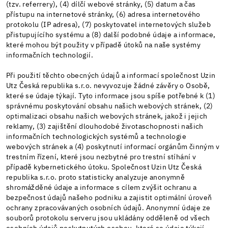
(tzv. referrery), (4) dílčí webové stránky, (5) datum a čas
přístupu na internetové stránky, (6) adresa internetového
protokolu (IP adresa), (7) poskytovatel internetových služeb
přistupujícího systému a (8) další podobné údaje a informace,
které mohou být použity v případě útoků na naše systémy
informačních technologií.
Při použití těchto obecných údajů a informací společnost Uzin
Utz Česká republika s.r.o. nevyvozuje žádné závěry o Osobě,
které se údaje týkají. Tyto informace jsou spíše potřebné k (1)
správnému poskytování obsahu našich webových stránek, (2)
optimalizaci obsahu našich webových stránek, jakož i jejich
reklamy, (3) zajištění dlouhodobé životaschopnosti našich
informačních technologických systémů a technologie
webových stránek a (4) poskytnutí informací orgánům činným v
trestním řízení, které jsou nezbytné pro trestní stíhání v
případě kybernetického útoku. Společnost Uzin Utz Česká
republika s.r.o. proto statisticky analyzuje anonymně
shromážděné údaje a informace s cílem zvýšit ochranu a
bezpečnost údajů našeho podniku a zajistit optimální úroveň
ochrany zpracovávaných osobních údajů. Anonymní údaje ze
souborů protokolu serveru jsou ukládány odděleně od všech