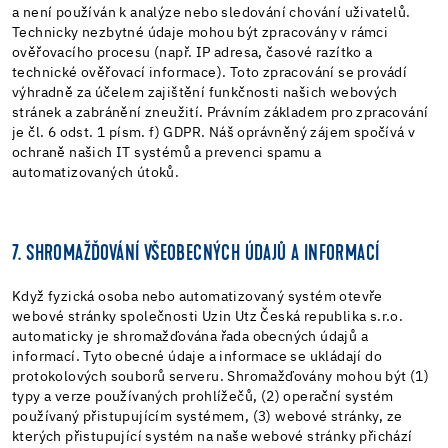
a není používán k analýze nebo sledování chování uživatelů.
Technicky nezbytné údaje mohou být zpracovány v rámci
ověřovacího procesu (např. IP adresa, časové razítko a
technické ověřovací informace). Toto zpracování se provádí
výhradně za účelem zajištění funkčnosti našich webových
stránek a zabránění zneužití. Právním základem pro zpracování
je čl. 6 odst. 1 písm. f) GDPR. Náš oprávněný zájem spočívá v
ochraně našich IT systémů a prevenci spamu a
automatizovaných útoků.
7. SHROMAŽĎOVÁNÍ VŠEOBECNÝCH ÚDAJŮ A INFORMACÍ
Když fyzická osoba nebo automatizovaný systém otevře
webové stránky společnosti Uzin Utz Česká republika s.r.o.
automaticky je shromažďována řada obecných údajů a
informací. Tyto obecné údaje a informace se ukládají do
protokolových souborů serveru. Shromažďovány mohou být (1)
typy a verze používaných prohlížečů, (2) operační systém
používaný přistupujícím systémem, (3) webové stránky, ze
kterých přistupující systém na naše webové stránky přichází