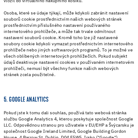
vložil do virtuálního nákupního košíku.
Osoba, které se údaje týkají, může kdykoli zabránit nastavení
souborů cookie prostřednictvím našich webových stránek
prostřednictvím příslušného nastavení používaného
internetového prohlížeče, a může tak trvale odmítnout
nastavení souborů cookie. Kromě toho lze již nastavené
soubory cookie kdykoli vymazat prostřednictvím internetového
prohlížeče nebo jiných softwarových programů. To je možné ve
všech oblíbených internetových prohlížečích. Pokud subjekt
údajů deaktivuje nastavení cookies v používaném internetovém
prohlížeči, nemusí být všechny funkce našich webových
stránek zcela použitelné.
5. GOOGLE ANALYTICS
Pokud jste k tomu dali souhlas, používá tato webová stránka
službu Google Analytics 4, kterou poskytuje společnost Google
LLC. Odpovědnou stranou pro uživatele v EU/EHP a Švýcarsku je
společnost Google Ireland Limited, Google Building Gordon
House, 4 Barrow St, Dublin, D04 E5W5, Irsko ("Google").