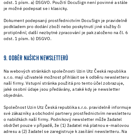
odst. 1 písm. a) DSGVO. Použití DocuSign není povinné a stále
je možné podepsat se i klasicky.
Dokument podepsaný prostřednictvím DocuSign je pravidelně
podkladem pro dodání zboží nebo poskytnutí jiné služby či
protiplnění; další nezbytné zpracování je pak založeno na čl. 6
odst. 1 písm. b) DSGVO.
9. ODBĚR NAŠICH NEWSLETTERŮ
Na webových stránkách společnosti Uzin Utz Česká republika
s.r.o. mají uživatelé možnost přihlásit se k odběru newsletteru
naší firmy. Vstupní stránka použitá pro tento účel zobrazuje,
jaké osobní údaje jsou předávány, a také kdy je newsletter
objednán.
Společnost Uzin Utz Česká republika s.r.o. pravidelně informuje
své zákazníky a obchodní partnery prostřednictvím newsletteru
o nabídkách naší firmy. Podnikový newsletter může žadatel
obdržet pouze v případě, že (1) žadatel má platnou e-mailovou
adresu a (2) žadatel se zaregistruje k zasílání newsletteru. Na