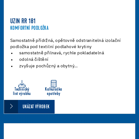
UZIN RR 181
KOMFORTNÍ PODLOŽKA
Samostatně přídržná, opětovně odstranitelná izolační
podložka pod textilní podlahové krytiny
samostatně přilnavá, rychle pokladatelná
odolná čištění
zvyšuje pochůzný a obytný…
Technický
Kalkulačka
list výrobku
spotřeby
UKÁZAT VÝROBEK