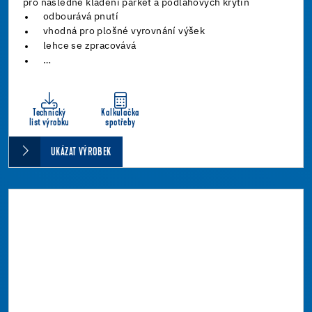
pro následné kladení parket a podlahových krytin
odbourává pnutí
vhodná pro plošné vyrovnání výšek
lehce se zpracovává
…
Technický
Kalkulačka
list výrobku
spotřeby
UKÁZAT VÝROBEK