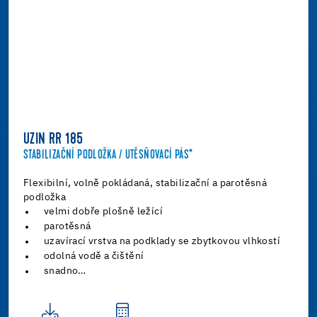
UZIN RR 185
STABILIZAČNÍ PODLOŽKA / UTĚSŇOVACÍ PÁS*
Flexibilní, volně pokládaná, stabilizační a parotěsná
podložka
velmi dobře plošně ležící
parotěsná
uzavírací vrstva na podklady se zbytkovou vlhkostí
odolná vodě a čištění
snadno…