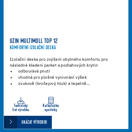
UZIN MULTIMOLL TOP 12
KOMFORTNÍ IZOLAČNÍ DESKA
Izolační deska pro zvýšení obytného komfortu pro
následné kladení parket a podlahových krytin
odbourává pnutí
vhodná pro plošné vyrovnání výšek
zvukově (kročejový hluk) a tepelně…
Technický
Kalkulačka
list výrobku
spotřeby
UKÁZAT VÝROBEK