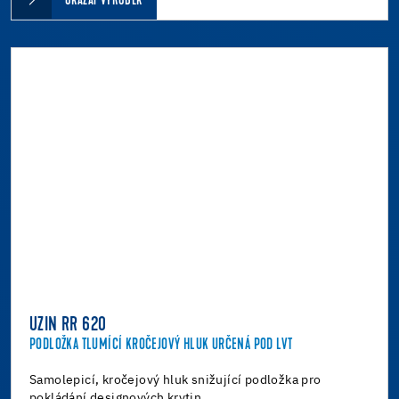
UKÁZAT VÝROBEK
UZIN RR 620
PODLOŽKA TLUMÍCÍ KROČEJOVÝ HLUK URČENÁ POD LVT
Samolepicí, kročejový hluk snižující podložka pro
pokládání designových krytin