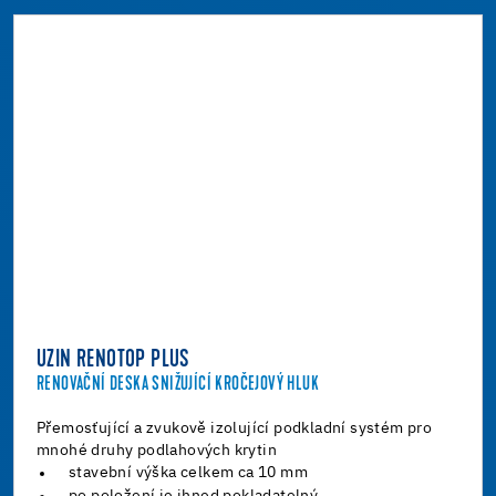
UZIN RENOTOP PLUS
RENOVAČNÍ DESKA SNIŽUJÍCÍ KROČEJOVÝ HLUK
Přemosťující a zvukově izolující podkladní systém pro
mnohé druhy podlahových krytin
stavební výška celkem ca 10 mm
po položení je ihned pokladatelný