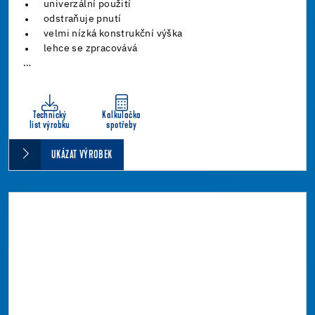
univerzální použití
odstraňuje pnutí
velmi nízká konstrukční výška
lehce se zpracovává
…
Technický
Kalkulačka
list výrobku
spotřeby
UKÁZAT VÝROBEK