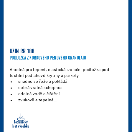
UZIN RR 188
PODLOŽKA Z KORKOVÉHO PĚNOVÉHO GRANULÁTU
Vhodná pro lepení, elastická izolační podložka pod
textilní podlahové krytiny a parkety
snadno se řeže a pokládá
dobrá vratná schopnost
odolná vodě a čištění
zvukově a tepelně…
Technický
list výrobku