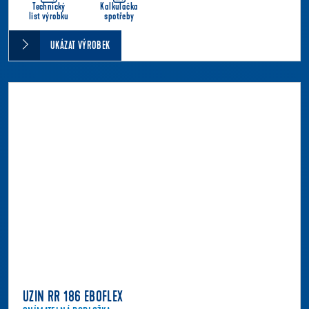
Technický
Kalkulačka
list výrobku
spotřeby
UKÁZAT VÝROBEK
UZIN RR 186 EBOFLEX