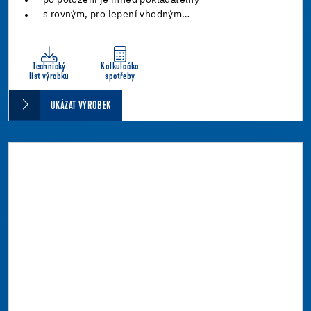
s rovným, pro lepení vhodným…
Technický
Kalkulačka
list výrobku
spotřeby
UKÁZAT VÝROBEK