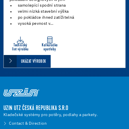
samolepící spodní strana
velmi nízká stavební výška
po pokládce ihned zatížitelná
vysoká pevnost v…
Technický
Kalkulačka
list výrobku
spotřeby
UKÁZAT VÝROBEK
UZIN UTZ ČESKÁ REPUBLIKA S.R.O
Kladečské systémy pro potěry, podlahy a parkety.
Contact & Direction