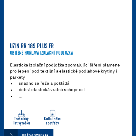
UZIN RR 189 PLUS FR
OBTÍŽNĚ HOŘLAVÁ IZOLAČNÍ PODLOŽKA
Elastická izolační podložka zpomalující šíření plamene
pro lepení pod textilní a elastické podlahové krytiny i
parkety
snadno se řeže a pokládá
dobrá elastická vratná schopnost
…
Technický
Kalkulačka
list výrobku
spotřeby