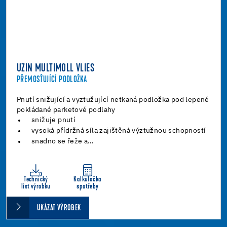
UZIN MULTIMOLL VLIES
PŘEMOSŤUJÍCÍ PODLOŽKA
Pnutí snižující a vyztužující netkaná podložka pod lepené
pokládané parketové podlahy
snižuje pnutí
vysoká přídržná síla zajištěná výztužnou schopností
snadno se řeže a…
Technický
Kalkulačka
list výrobku
spotřeby
UKÁZAT VÝROBEK