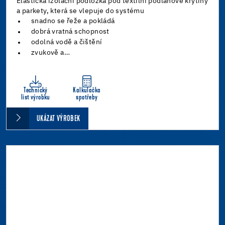
Elastická izolační podložka pod textilní podlahové krytiny
a parkety, která se vlepuje do systému
snadno se řeže a pokládá
dobrá vratná schopnost
odolná vodě a čištění
zvukově a…
Technický
Kalkulačka
list výrobku
spotřeby
UKÁZAT VÝROBEK