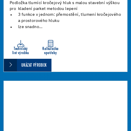
Podložka tlumící kročejový hluk s malou stavební výškou
pro kladení parket metodou lepení
3 funkce v jednom: přemostění, tlumení kročejového
a prostorového hluku
lze snadno…
Technický
Kalkulačka
list výrobku
spotřeby
UKÁZAT VÝROBEK