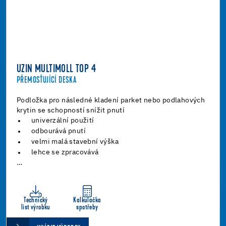
UZIN MULTIMOLL TOP 4
PŘEMOSŤUJÍCÍ DESKA
Podložka pro následné kladení parket nebo podlahových
krytin se schopností snížit pnutí
univerzální použití
odbourává pnutí
velmi malá stavební výška
lehce se zpracovává
…
Technický
Kalkulačka
list výrobku
spotřeby