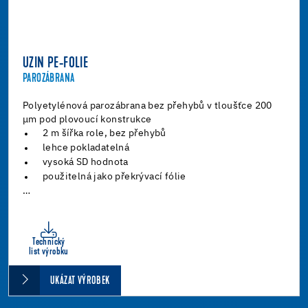
UZIN PE-FOLIE
PAROZÁBRANA
Polyetylénová parozábrana bez přehybů v tloušťce 200
μm pod plovoucí konstrukce
2 m šířka role, bez přehybů
lehce pokladatelná
vysoká SD hodnota
použitelná jako překrývací fólie
…
Technický
list výrobku
UKÁZAT VÝROBEK