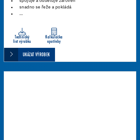
spojuje a odděluje zároveň
snadno se řeže a pokládá
…
Technický
Kalkulačka
list výrobku
spotřeby
UKÁZAT VÝROBEK