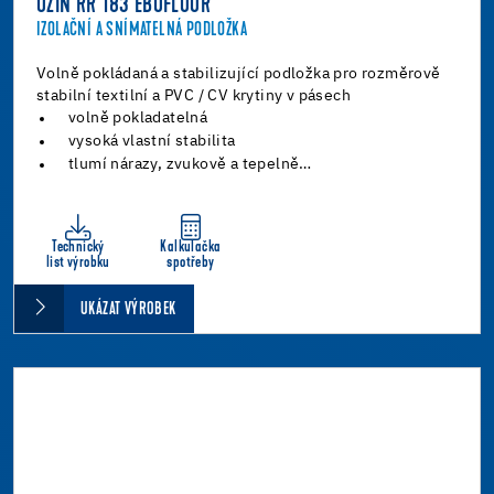
UZIN RR 183 EBOFLOOR
IZOLAČNÍ A SNÍMATELNÁ PODLOŽKA
Volně pokládaná a stabilizující podložka pro rozměrově
stabilní textilní a PVC / CV krytiny v pásech
volně pokladatelná
vysoká vlastní stabilita
tlumí nárazy, zvukově a tepelně…
Technický
Kalkulačka
list výrobku
spotřeby
UKÁZAT VÝROBEK