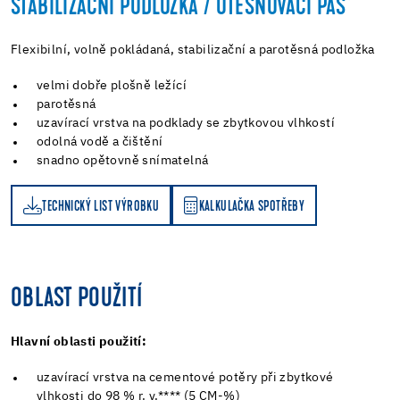
STABILIZAČNÍ PODLOŽKA / UTĚSŇOVACÍ PÁS*
Flexibilní, volně pokládaná, stabilizační a parotěsná podložka
velmi dobře plošně ležící
parotěsná
uzavírací vrstva na podklady se zbytkovou vlhkostí
odolná vodě a čištění
snadno opětovně snímatelná
TECHNICKÝ LIST VÝROBKU
KALKULAČKA SPOTŘEBY
KALKULAČKA SPOTŘEBY
OBLAST POUŽITÍ
Hlavní oblasti použití:
uzavírací vrstva na cementové potěry při zbytkové
vlhkosti do 98 % r. v.**** (5 CM-%)