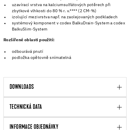
uzavírací vrstva na kalciumsulfátových potěrech při
zbytkové vlhkosti do 80 % r. v.**** (2 CM-%)
izolující mezivrstva např. na zaolejovaných podkladech
systémový komponent v codex BalkuDrain-System a codex
BalkuSlim-System
Rozšířené oblasti použití:
odbourává pnutí
podložka opětovně snímatelná
DOWNLOADS
TECHNICKÁ DATA
INFORMACE OBJEDNÁVKY