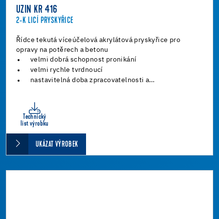
UZIN KR 416
2-K LICÍ PRYSKYŘICE
Řídce tekutá víceúčelová akrylátová pryskyřice pro
opravy na potěrech a betonu
velmi dobrá schopnost pronikání
velmi rychle tvrdnoucí
nastavitelná doba zpracovatelnosti a…
Technický
list výrobku
UKÁZAT VÝROBEK