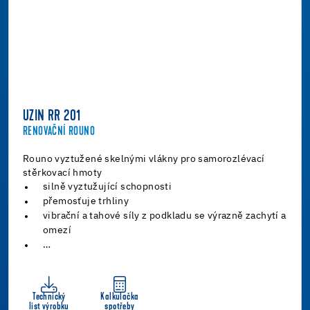
UZIN RR 201
RENOVAČNÍ ROUNO
Rouno vyztužené skelnými vlákny pro samorozlévací
stěrkovací hmoty
silně vyztužující schopnosti
přemosťuje trhliny
vibrační a tahové síly z podkladu se výrazně zachytí a
omezí
…
Technický
Kalkulačka
list výrobku
spotřeby