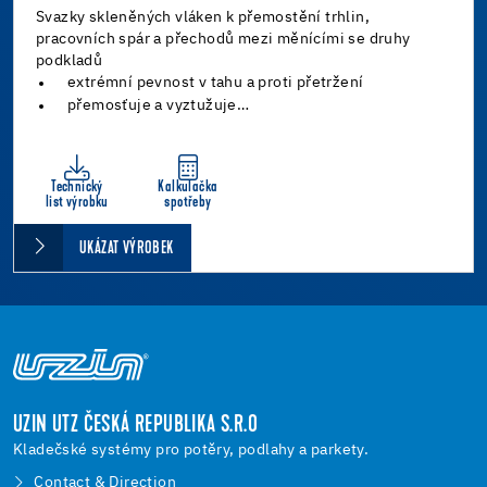
Svazky skleněných vláken k přemostění trhlin,
pracovních spár a přechodů mezi měnícími se druhy
podkladů
extrémní pevnost v tahu a proti přetržení
přemosťuje a vyztužuje…
Technický
Kalkulačka
list výrobku
spotřeby
UKÁZAT VÝROBEK
UZIN UTZ ČESKÁ REPUBLIKA S.R.O
Kladečské systémy pro potěry, podlahy a parkety.
Contact & Direction