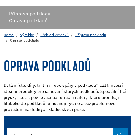
Příprava podkladu
Oprava podkladů
Home
Výrobky
Přehled výrobků
Příprava podkladu
Oprava podkladů
OPRAVA PODKLADŮ
Dutá místa, díry, trhliny nebo spáry v podkladu? UZIN nabízí
ideální produkty pro sanování starých podkladů. Speciální licí
pryskyřice a zpevňovací penetrační nátěry, které pronikají
hluboko do podkladů, umožňují rychlé a bezproblémové
provádění následných kladečských prací.