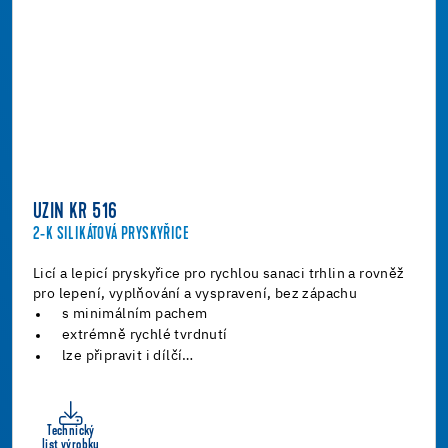
UZIN KR 516
2-K SILIKÁTOVÁ PRYSKYŘICE
Licí a lepicí pryskyřice pro rychlou sanaci trhlin a rovněž
pro lepení, vyplňování a vyspravení, bez zápachu
s minimálním pachem
extrémně rychlé tvrdnutí
lze připravit i dílčí…
Technický
list výrobku