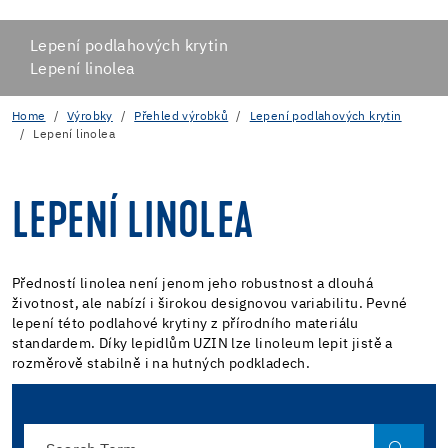
Lepení podlahových krytin
Lepení linolea
Home
Výrobky
Přehled výrobků
Lepení podlahových krytin
Lepení linolea
LEPENÍ LINOLEA
Předností linolea není jenom jeho robustnost a dlouhá
životnost, ale nabízí i širokou designovou variabilitu. Pevné
lepení této podlahové krytiny z přírodního materiálu
standardem. Díky lepidlům UZIN lze linoleum lepit jistě a
rozměrově stabilně i na hutných podkladech.