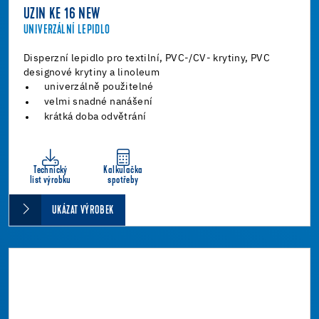
UZIN KE 16 NEW
UNIVERZÁLNÍ LEPIDLO
Disperzní lepidlo pro textilní, PVC-/CV- krytiny, PVC
designové krytiny a linoleum
univerzálně použitelné
velmi snadné nanášení
krátká doba odvětrání
Technický
Kalkulačka
list výrobku
spotřeby
UKÁZAT VÝROBEK