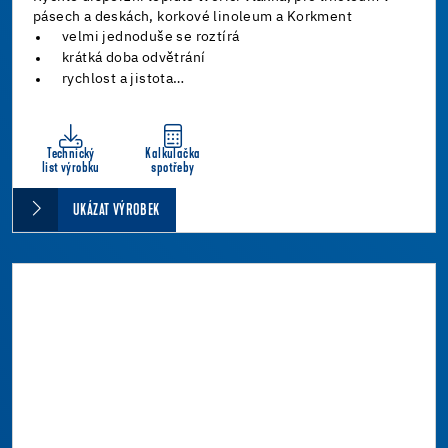
pásech a deskách, korkové linoleum a Korkment
velmi jednoduše se roztírá
krátká doba odvětrání
rychlost a jistota…
Technický
Kalkulačka
list výrobku
spotřeby
UKÁZAT VÝROBEK