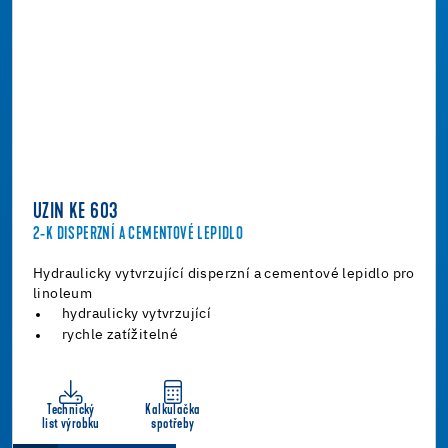
UZIN KE 603
2-K DISPERZNÍ A CEMENTOVÉ LEPIDLO
Hydraulicky vytvrzující disperzní a cementové lepidlo pro
linoleum
hydraulicky vytvrzující
rychle zatížitelné
Technický
Kalkulačka
list výrobku
spotřeby