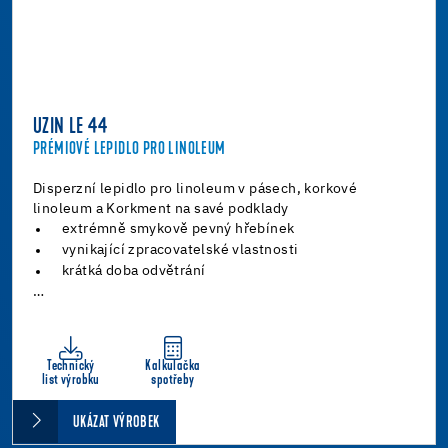
UZIN LE 44
PRÉMIOVÉ LEPIDLO PRO LINOLEUM
Disperzní lepidlo pro linoleum v pásech, korkové
linoleum a Korkment na savé podklady
extrémně smykově pevný hřebínek
vynikající zpracovatelské vlastnosti
krátká doba odvětrání
…
Technický
Kalkulačka
list výrobku
spotřeby
UKÁZAT VÝROBEK