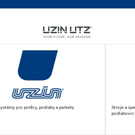
Stroje a speciální nářadí pro přípravu podkladu a pokládku
podlahovin