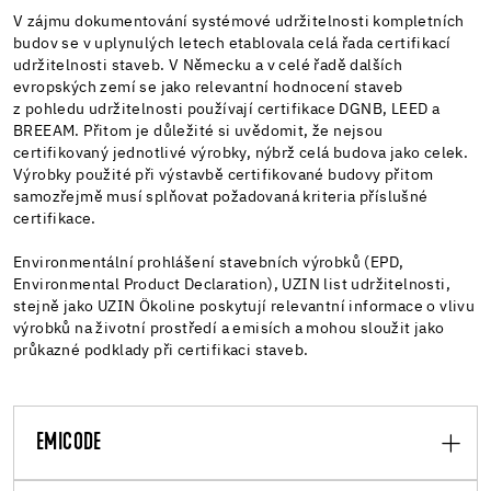
V zájmu dokumentování systémové udržitelnosti kompletních
budov se v uplynulých letech etablovala celá řada certifikací
udržitelnosti staveb. V Německu a v celé řadě dalších
evropských zemí se jako relevantní hodnocení staveb
z pohledu udržitelnosti používají certifikace DGNB, LEED a
BREEAM. Přitom je důležité si uvědomit, že nejsou
certifikovaný jednotlivé výrobky, nýbrž celá budova jako celek.
Výrobky použité při výstavbě certifikované budovy přitom
samozřejmě musí splňovat požadovaná kriteria příslušné
certifikace.
Environmentální prohlášení stavebních výrobků (EPD,
Environmental Product Declaration), UZIN list udržitelnosti,
stejně jako UZIN Öko­li­ne poskytují relevantní informace o vlivu
výrobků na životní prostředí a emisích a mohou sloužit jako
průkazné podklady při certifikaci staveb.
EMICODE