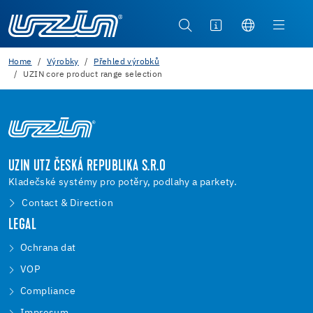
Home
Výrobky
Přehled výrobků
UZIN core product range selection
UZIN UTZ ČESKÁ REPUBLIKA S.R.O
Kladečské systémy pro potěry, podlahy a parkety.
Contact & Direction
LEGAL
Ochrana dat
VOP
Compliance