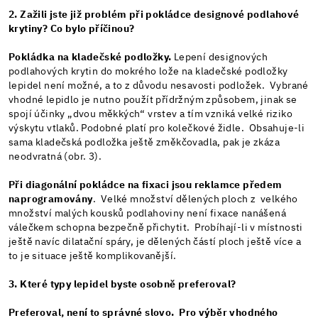
2. Zažili jste již problém při pokládce designové podlahové
krytiny? Co bylo příčinou?
Pokládka na kladečské podložky.
Lepení designových
podlahových krytin do mokrého lože na kladečské podložky
lepidel není možné, a to z důvodu nesavosti podložek. Vybrané
vhodné lepidlo je nutno použít přídržným způsobem, jinak se
spojí účinky „dvou měkkých“ vrstev a tím vzniká velké riziko
výskytu vtlaků. Podobné platí pro kolečkové židle. Obsahuje-li
sama kladečská podložka ještě změkčovadla, pak je zkáza
neodvratná (obr. 3).
Při diagonální pokládce na fixaci jsou reklamce předem
naprogramovány
. Velké množství dělených ploch z velkého
množství malých kousků podlahoviny není fixace nanášená
válečkem schopna bezpečně přichytit. Probíhají-li v místnosti
ještě navíc dilatační spáry, je dělených částí ploch ještě více a
to je situace ještě komplikovanější.
3. Které typy lepidel byste osobně preferoval?
Preferoval, není to správné slovo. Pro výběr vhodného