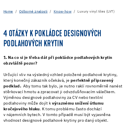
Home
Odborné znalosti
Know-how
Luxury vinyl tiles (LVT)
4 OTÁZKY K POKLÁDCE DESIGNOVÝCH
PODLAHOVÝCH KRYTIN
1. Na co si je třeba dát při pokládce podlahových krytin
obzvláště pozor?
Určující vliv na výsledný vzhled položené podlahové krytiny,
který konečný zákazník očekává, je
perfektně připravený
podklad.
Aby tomu tak bylo, je nutno raklí rovnoměrně nanést
stěrkovací hmotu a zpracovat ji odvzdušňovacím válečkem.
Výměnou designové podlahoviny za CV nebo textilní
podlahoviny může dojít k
výraznému snížení útlumu
kročejového hluku
. K tomu problému často dochází
v nájemních bytech. V tomto případě musí být vyjasněna
vhodnost designové podlahové krytiny pro daný objekt.