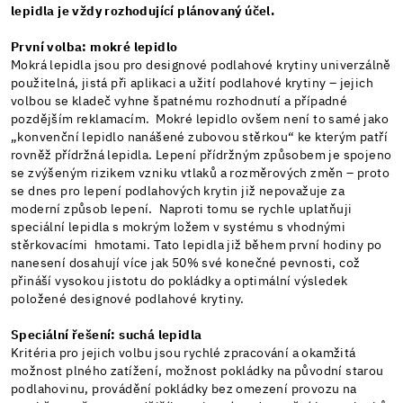
lepidla je vždy rozhodující plánovaný účel.
První volba: mokré lepidlo
Mokrá lepidla jsou pro designové podlahové krytiny univerzálně
použitelná, jistá při aplikaci a užití podlahové krytiny – jejich
volbou se kladeč vyhne špatnému rozhodnutí a případné
pozdějším reklamacím. Mokré lepidlo ovšem není to samé jako
„konvenční lepidlo nanášené zubovou stěrkou“ ke kterým patří
rovněž přídržná lepidla. Lepení přídržným způsobem je spojeno
se zvýšeným rizikem vzniku vtlaků a rozměrových změn – proto
se dnes pro lepení podlahových krytin již nepovažuje za
moderní způsob lepení. Naproti tomu se rychle uplatňuji
speciální lepidla s mokrým ložem v systému s vhodnými
stěrkovacími hmotami. Tato lepidla již během první hodiny po
nanesení dosahují více jak 50% své konečné pevnosti, což
přináší vysokou jistotu do pokládky a optimální výsledek
položené designové podlahové krytiny.
Speciální řešení: suchá lepidla
Kritéria pro jejich volbu jsou rychlé zpracování a okamžitá
možnost plného zatížení, možnost pokládky na původní starou
podlahovinu, provádění pokládky bez omezení provozu na