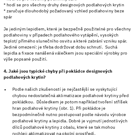
* hodí se pro všechny druhy designových podlahových krytin
* zaručuje dlouhodobý požadovaný vzhled podlahoviny beze
spár
Je jediným lepidlem, které je bezpečně použitelné pro všechny
podlahoviny v případech podlahového vytápění, vysokých
teplot/ přímého slunečního osvitu a které zabrání vzniku spár.
Jediné omezení: je třeba dodržovat dobu schnutí. Suchá
lepidla a fixace nanášená válečkem jsou speciální výrobky pro
výše popsané použití.
4. Jaké jsou typické chyby při pokládce designových
podlahových krytin?
Podle našich zkušeností je nejčastější se vyskytující
chybou nedostatečná aklimatizace podlahové krytiny před
pokládkou. Důsledkem je potom například tvoření stříšek
hran podlahové krytiny (obr. 1). Při pokládce je
bezpodmínečně nutno postupovat podle návodu výrobce
podlahové krytiny a lepidla. Dobré je vyjmutí jednotlivých
dílců podlahové krytiny z obalu, které se tak mohou
rychleji aklimatizovat na okolní prostředí.