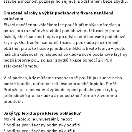
stavbě a možnost pozdějšího sejmutí a odstranění beze zbytků.
Omezené nároky a výběr podlahovin: fixace nanášená
válečkem
Fixaci nanášenou válečkem lze použít při malých nárocích a
pouze pro rozměrově stabilní podlahoviny. U fixací je jedno
úskalí, které se zjistí teprve po odstranění fixované podlahové
krytiny. Odstranění samotné fixace z podkladu je extrémně
obtížné, protože fixace je jednak měkká a trvale lepivá – podle
našich zkušeností je následná pokládka nové podlahové krytiny
možná teprve po „izolaci“ zbytků fixace pomocí 2K PUR
stěrkovací hmoty.
V případech, kdy můžeme rovnocenně použít jak suché nebo
mokré lepidlo, upřednostnili bychom suché lepidlo. Proč?
Protože je to inovativní způsob lepení podlahových krytin,
jednoduché pro pokládku a nedostižně šetrné k životnímu
prostředí.
Jaký typ lepidla pro kterou pokládku?
Mokré lepidlo je univerzální, neboť
* hodí se pro všechny podmínky použití
* hodí se pro všechny podmínky užití