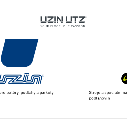
Stroje a speciální nářadí pro přípravu podkladu a pokládku
podlahovin