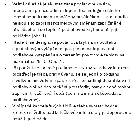
Velmi důležitá je aklimatizace podlahové krytiny,
především při následném lepení technologií suchého
lepení nebo fixacemi nanášenými válečkem. Tato lepidla
nejsou s to zabránit rozměrovým změnám zapříčiněné
přizpůsobení se teplotě podlahovou krytinou při její
pokládce (obr. 1).
Klade-li se designová podlahová krytina na podlahu
s podlahovým vytápěním, pak jenom na teplovodní
podlahové vytápění a s omezením povrchové teploty na
o
maximálně 28
C (Obr. 2).
Při použití designové podlahové krytiny ve zdravotnickém
prostředí je třeba brát v úvahu, že se jedná o podlahu
s velkým množstvím spár, které znesnadňují desinfikování
podlahy a silné desinfekční prostředky samy o sobě mohou
zapříčinit rozšiřování spár (odnímáním změkčovadel z
podlahoviny).
V případě kancelářských židlí je třeba vybrat vhodné
kolečkové židle, pod kolečkové židle a stoly je doporučeno
použití podložek.