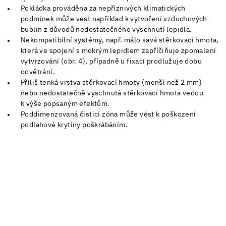
Pokládka prováděna za nepříznivých klimatických
podmínek může vést například k vytvoření vzduchových
bublin z důvodů nedostatečného vyschnutí lepidla.
Nekompatibilní systémy, např. málo savá stěrkovací hmota,
která ve spojení s mokrým lepidlem zapříčiňuje zpomalení
vytvrzování (obr. 4), případně u fixací prodlužuje dobu
odvětrání.
Příliš tenká vrstva stěrkovací hmoty (menší než 2 mm)
nebo nedostatečně vyschnutá stěrkovací hmota vedou
k výše popsaným efektům.
Poddimenzovaná čisticí zóna může vést k poškození
podlahové krytiny poškrábáním.