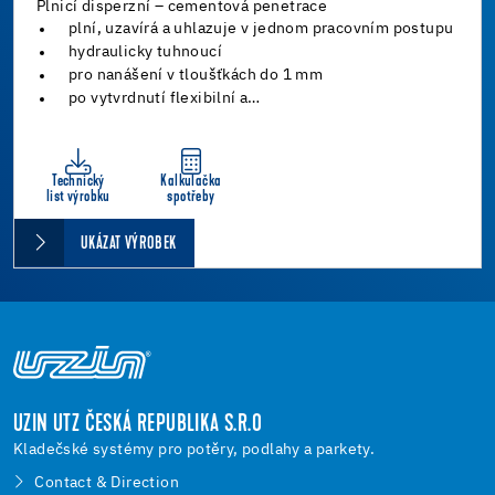
Plnicí disperzní – cementová penetrace
plní, uzavírá a uhlazuje v jednom pracovním postupu
hydraulicky tuhnoucí
pro nanášení v tloušťkách do 1 mm
po vytvrdnutí flexibilní a…
Technický
Kalkulačka
list výrobku
spotřeby
UKÁZAT VÝROBEK
UZIN UTZ ČESKÁ REPUBLIKA S.R.O
Kladečské systémy pro potěry, podlahy a parkety.
Contact & Direction