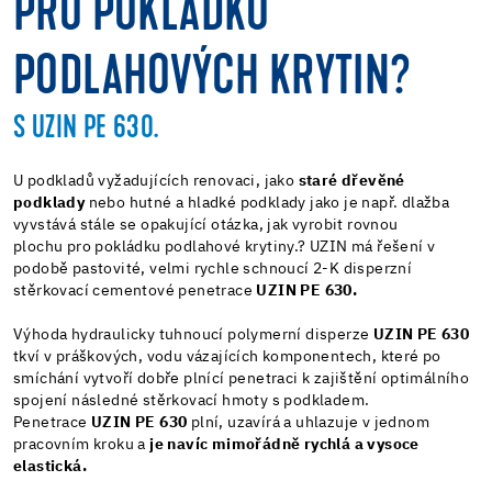
PRO POKLÁDKU
PODLAHOVÝCH KRYTIN?
S UZIN PE 630.
U podkladů vyžadujících renovaci, jako
staré dřevěné
podklady
nebo hutné a hladké podklady jako je např. dlažba
vyvstává stále se opakující otázka, jak vyrobit rovnou
plochu pro pokládku podlahové krytiny.? UZIN má řešení v
podobě pastovité, velmi rychle schnoucí 2-K disperzní
stěrkovací cementové penetrace
UZIN PE 630.
Výhoda hydraulicky tuhnoucí polymerní disperze
UZIN PE 630
tkví v práškových, vodu vázajících komponentech, které po
smíchání vytvoří dobře plnící penetraci k zajištění optimálního
spojení následné stěrkovací hmoty s podkladem.
Penetrace
UZIN PE 630
plní, uzavírá a uhlazuje v jednom
pracovním kroku a
je navíc mimořádně rychlá a vysoce
elastická.