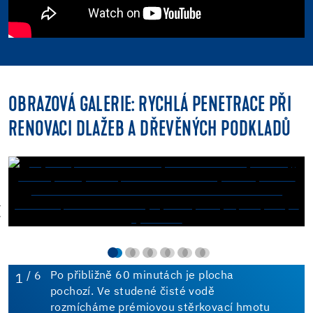
OBRAZOVÁ GALERIE: RYCHLÁ PENETRACE PŘI
RENOVACI DLAŽEB A DŘEVĚNÝCH PODKLADŮ
/ 6
Po přibližně 60 minutách je plocha
1
pochozí. Ve studené čisté vodě
rozmícháme prémiovou stěrkovací hmotu