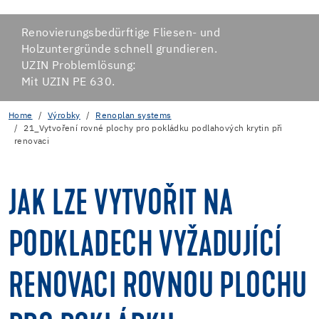
Renovierungsbedürftige Fliesen- und
Holzuntergründe schnell grundieren.
UZIN Problemlösung:
Mit UZIN PE 630.
Home
Výrobky
Renoplan systems
21_Vytvoření rovné plochy pro pokládku podlahových krytin při
renovaci
JAK LZE VYTVOŘIT NA
PODKLADECH VYŽADUJÍCÍ
RENOVACI ROVNOU PLOCHU