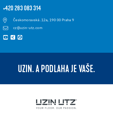
+420 283 083 314
Českomoravská .12a, 190 00 Praha 9
cz@uzin-utz.com
UZIN. A PODLAHA JE VAŠE.