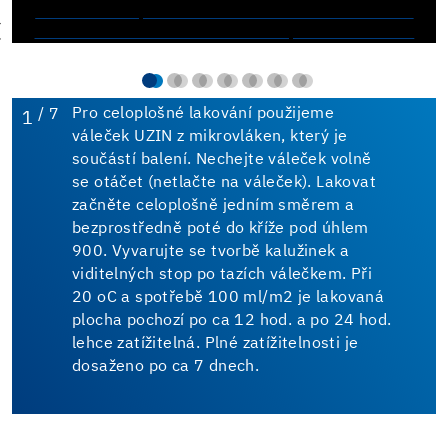
/ 7
Pro celoplošné lakování použijeme
1
váleček UZIN z mikrovláken, který je
součástí balení. Nechejte váleček volně
se otáčet (netlačte na váleček). Lakovat
začněte celoplošně jedním směrem a
bezprostředně poté do kříže pod úhlem
900. Vyvarujte se tvorbě kalužinek a
viditelných stop po tazích válečkem. Při
20 oC a spotřebě 100 ml/m2 je lakovaná
plocha pochozí po ca 12 hod. a po 24 hod.
lehce zatížitelná. Plné zatížitelnosti je
dosaženo po ca 7 dnech.