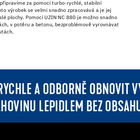
připravíme za pomoci turbo-rychlé, stabilní
o výrobek se velmi snadno zpracovává a je jej
islé plochy. Pomocí UZIN NC 880 je možno snadno
hách, v potěru a betonu, bezproblémově vyrovnávat
nutách.
K RYCHLE A ODBORNĚ OBNOVIT 
LAHOVINU LEPIDLEM BEZ OBSAH