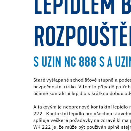
LEPIDLEM 
ROZPOUŠTĚ
S UZIN NC 888 S A UZI
Staré vyšlapané schodišťové stupně a podest
bezpečnostní riziko. V tomto případě potře
účinné kontaktní lepidlo s krátkou dobou od
A takovým je neoprenové kontaktní lepidlo 
222. Kontaktní lepidlo pro všechna stavebně
splňuje veškeré požadavky na zdravé klima 
WK 222 je, že může být používán úplně ste