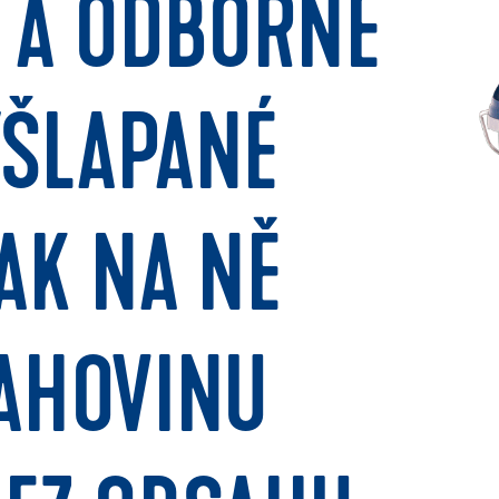
E A ODBORNĚ
YŠLAPANÉ
AK NA NĚ
LAHOVINU