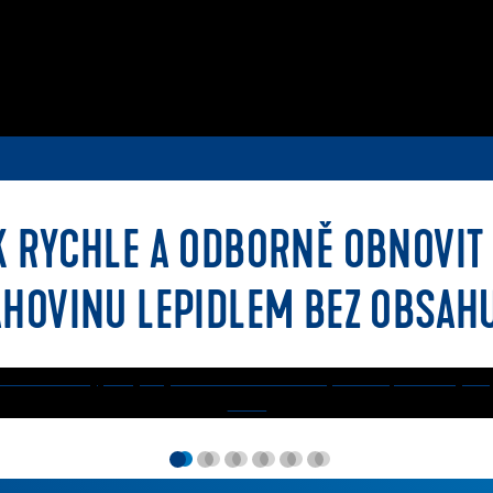
AK RYCHLE A ODBORNĚ OBNOVIT
LAHOVINU LEPIDLEM BEZ OBSAH