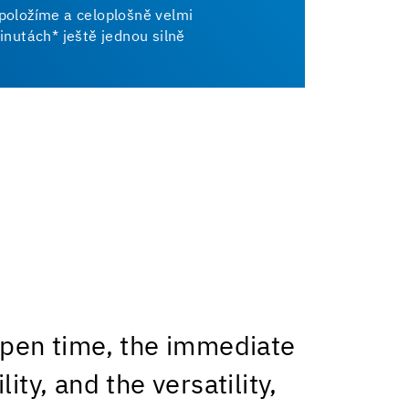
 položíme a celoplošně velmi
nutách* ještě jednou silně
open time, the immediate
ity, and the versatility,