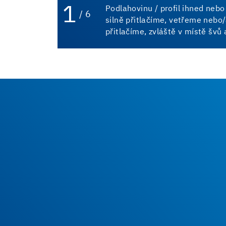
1
Podlahovinu / profil ihned neb
/ 6
silně přitlačíme, vetřeme nebo
přitlačíme, zvláště v místě švů 