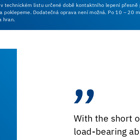
o v technickém listu určené době kontaktního lepení přesně
/a poklepeme. Dodatečná oprava není možná. Po 10 – 20 mi
a hran.
With the short 
load-bearing abil