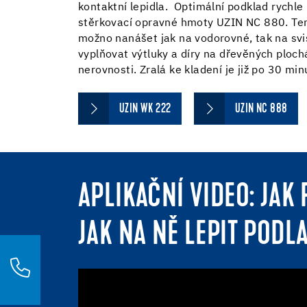
kontaktní lepidla. Optimální podklad rychle 
stěrkovací opravné hmoty UZIN NC 880. Tent
možno nanášet jak na vodorovné, tak na sv
vyplňovat výtluky a díry na dřevěných ploc
nerovnosti. Zralá ke kladení je již po 30 mi
UZIN WK 222
UZIN NC 888
APLIKAČNÍ VIDEO: JA
JAK NA NĚ LEPIT POD