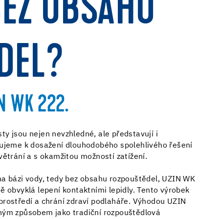
BEZ OBSAHU
DEL?
N WK 222.
y jsou nejen nevzhledné, ale představují i
bujeme k dosažení dlouhodobého spolehlivého řešení
větrání a s okamžitou možností zatížení.
na bázi vody, tedy bez obsahu rozpouštědel, UZIN WK
 obvyklá lepení kontaktními lepidly. Tento výrobek
prostředí a chrání zdraví podlaháře. Výhodou UZIN
jným způsobem jako tradiční rozpouštědlová