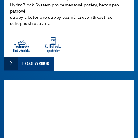
HydroBlock-System pro cementové potěry, beton pro
patrové
stropy a betonové stropy bez nárazové vlhkosti se
schopností uzavřít…
Technický
Kalkulačka
list výrobku
spotřeby
UKÁZAT VÝROBEK