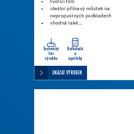
tvořící film
ideální přilnavý můstek na
nepropustných podkladech
vhodná také…
Technický
Kalkulačk
list
a
výrobku
spotřeby
UKÁZAT VÝROBEK