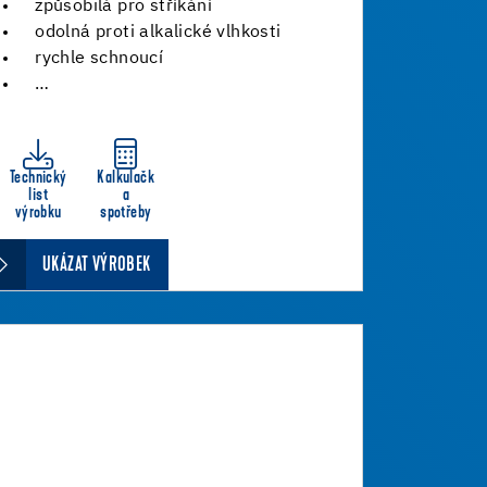
způsobilá pro stříkání
odolná proti alkalické vlhkosti
rychle schnoucí
…
Technický
Kalkulačk
list
a
výrobku
spotřeby
UKÁZAT VÝROBEK