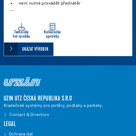
není nutné provádět přednátěr
…
Technický
Kalkulačka
list výrobku
spotřeby
UKÁZAT VÝROBEK
UZIN UTZ ČESKÁ REPUBLIKA S.R.O
Kladečské systémy pro potěry, podlahy a parkety.
Contact & Direction
LEGAL
Ochrana dat