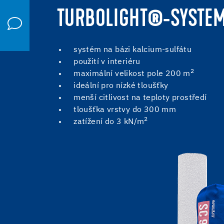
TURBOLIGHT®-SYSTEM
systém na bázi kalcium-sulfátu
použití v interiéru
2
maximální velikost pole 200 m
ideální pro nízké tloušťky
menší citlivost na teploty prostředí
tloušťka vrstvy do 300 mm
2
zatížení do 3 kN/m