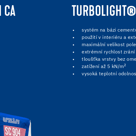
 CA
TURBOLIGHT®
systém na bázi cement
použití v interiéru a ext
maximální velikost pol
extrémní rychlost zrání
tloušťka vrstvy bez om
2
zatížení až 5 kN/m
vysoká teplotní odolno