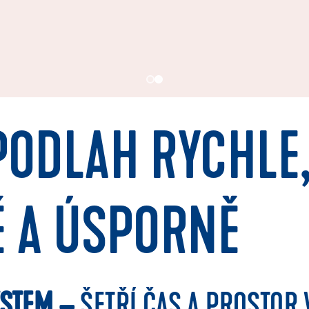
PODLAH RYCHLE
Ě A ÚSPORNĚ
YSTEM –
ŠETŘÍ ČAS A PROSTOR 