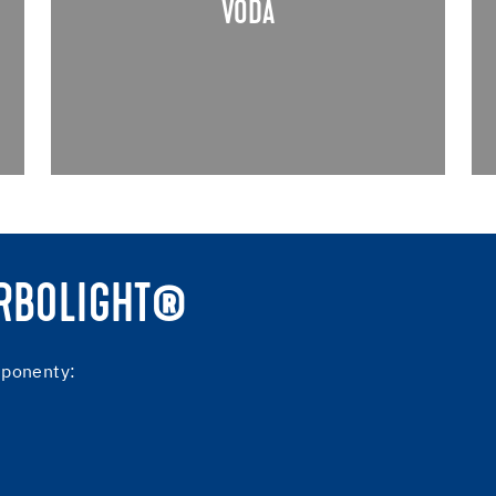
VODA
í
nejmodernější hydraulická pojiva,
o
umožňující pokládku podlahových krytin v
.
řádu pouze několika dnů.
URBOLIGHT®
omponenty: