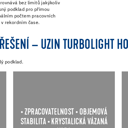
rovnává bez limitů jakýkoliv
osný podklad pro přímou
imálním počtem pracovních
 v rekordním čase.
ŘEŠENÍ – UZIN TURBOLIGHT HO
lý podklad.
u
Materiály systému UZIN Turbolight® jsou
k
snadno transportovatelné a
.
zpracovatelné pomocí běžného
i
stavebního vybavení. Tvarová
e
přizpůsobivost a objemová stabilita
• ZPRACOVATELNOST • OBJEMOVÁ
m
v jakékoliv aplikované tloušťce přináší
m
nejen efektivní, ale také úsporné řešení.
STABILITA • KRYSTALICKÁ VÁZANÁ
.
Systém UZIN Turbolight využívá