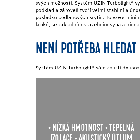
svých možnosti. Systém UZIN Turbolight® vy
podklad a zároveň tvoří velmi stabilní a ún
pokládku podlahových krytin. To vše s min
kroků, se základním stavebním vybavením a
NENÍ POTŘEBA HLEDAT 
Systém UZIN Turbolight® vám zajistí dokona
Systém UZIN Turbolight® má nízko
objemovou hmotnost, zároveň vša
vysokou únosnost a pevnost povrchu
Kompletní podlahová skladba př
tloušťce např. 60 mm zatíží strop pouz
2
a únosnost takové podlahy
cca 45 kg/
• NÍZKÁ HMOTNOST • TEPELNÁ
2
. Tepelný izolant ve směsi
je až 5kN/
IZOLACE • AKUSTICKÝ ÚTLUM
zajišťuje tepelné a akustické vlastnosti