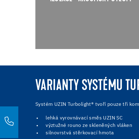
Jedná se o ideální řešení pro stropn
konstrukce s potřebou lehké, přest
pevné podlahy
VARIANTY SYSTÉMU T
Systém UZIN Turbolight® tvoří pouze tři k
lehká vyrovnávací směs UZIN SC
výztužné rouno ze skleněných vláken
silnovrstvá stěrkovací hmota