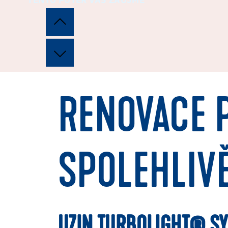
TENTO POTĚR VÁS ZAUJME
RENOVACE 
SPOLEHLIV
UZIN TURBOLIGHT® S