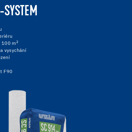
-SYSTEM
u
eriéru
2
e 100 m
 a vysychání
ezení
st F90