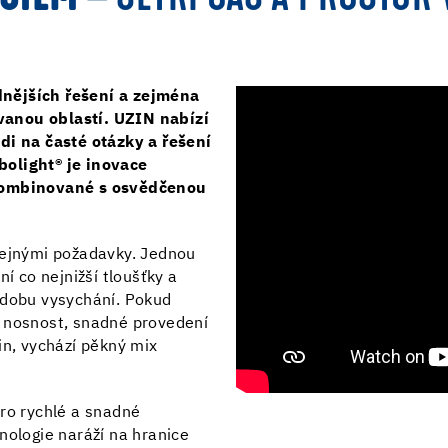
nějších řešení a zejména
vanou oblastí. UZIN nabízí
di na časté otázky a řešení
bolight® je inovace
 kombinované s osvědčenou
tejnými požadavky. Jednou
í co nejnižší tloušťky a
 dobu vysychání. Pokud
u nosnost, snadné provedení
in, vychází pěkný mix
pro rychlé a snadné
nologie naráží na hranice