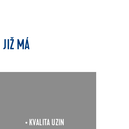
 JIŽ MÁ
Systém UZIN Turbolight® je tvořen
vybranými produkty, využívajícími
nejnovější poznatky a inovace
vývojových laboratoří. Garance
spolehlivosti a efektivního řešení je
vysoká kvalita produktů a více než
100letá historie společnosti UZIN Utz
• KVALITA UZIN
v oblasti výroby a vývoje stavebních