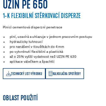
UZIN PE 650
1-K FLEXIBILNÍ STĚRKOVACÍ DISPERZE
Plnicí cementová disperzní penetrace
plní, uzavírá a uhlazuje v jednom pracovním postupu
hydraulicky tuhnoucí
pro nanášení v tloušťkách do 4 mm
po vytvrdnutí flexibilní a plastická
až o 25% vyšší vydatnost než UZIN PE 630
aplikace válečkem a špachtlí
TECHNICKÝ LIST VÝROBKU
KALKULAČKA SPOTŘEBY
KALKULAČKA SPOTŘEBY
OBLAST POUŽITÍ