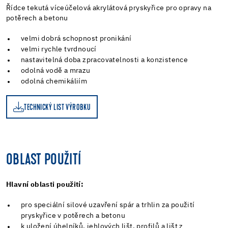
Řídce tekutá víceúčelová akrylátová pryskyřice pro opravy na
potěrech a betonu
velmi dobrá schopnost pronikání
velmi rychle tvrdnoucí
nastavitelná doba zpracovatelnosti a konzistence
odolná vodě a mrazu
odolná chemikáliím
TECHNICKÝ LIST VÝROBKU
OBLAST POUŽITÍ
Hlavní oblasti použití:
pro speciální silové uzavření spár a trhlin za použití
pryskyřice v potěrech a betonu
k uložení úhelníků, jehlových lišt, profilů a lišt z