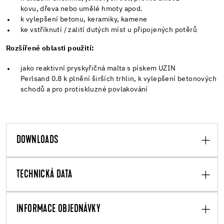
kovu, dřeva nebo umělé hmoty apod.
k vylepšení betonu, keramiky, kamene
ke vstříknutí / zalití dutých míst u připojených potěrů
Rozšířené oblasti použití:
jako reaktivní pryskyřičná malta s pískem UZIN
Perlsand 0.8 k plnění širších trhlin, k vylepšení betonových
schodů a pro protiskluzné povlakování
DOWNLOADS
TECHNICKÁ DATA
INFORMACE OBJEDNÁVKY