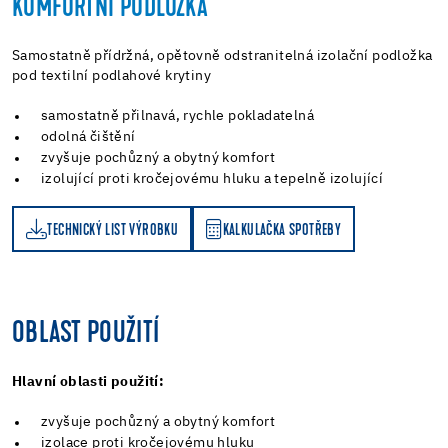
KOMFORTNÍ PODLOŽKA
Samostatně přídržná, opětovně odstranitelná izolační podložka
pod textilní podlahové krytiny
samostatně přilnavá, rychle pokladatelná
odolná čištění
zvyšuje pochůzný a obytný komfort
izolující proti kročejovému hluku a tepelně izolující
TECHNICKÝ LIST VÝROBKU
KALKULAČKA SPOTŘEBY
KALKULAČKA SPOTŘEBY
OBLAST POUŽITÍ
Hlavní oblasti použití:
zvyšuje pochůzný a obytný komfort
izolace proti kročejovému hluku