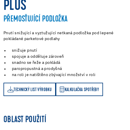
PLUS
PŘEMOSŤUJÍCÍ PODLOŽKA
Pnutí snižující a vyztužující netkaná podložka pod lepené
pokládané parketové podlahy
snižuje pnutí
spojuje a odděluje zároveň
snadno se řeže a pokládá
paropropustná a prodyšná
na roli je natištěno zbývající množství v roli
TECHNICKÝ LIST VÝROBKU
KALKULAČKA SPOTŘEBY
KALKULAČKA SPOTŘEBY
OBLAST POUŽITÍ