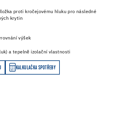
odložka proti kročejovému hluku pro následné
vých krytin
yrovnání výšek
uk) a tepelně izolační vlastnosti
Y
U
KALKULAČKA SPOTŘEBY