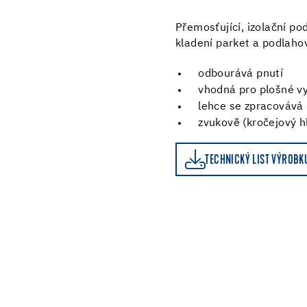
Přemosťující, izolační p
kladení parket a podlaho
odbourává pnutí
vhodná pro plošné v
lehce se zpracovává
zvukově (kročejový hl
TECHNICKÝ LIST VÝROBKU
KALKULAČKA SPOTŘEB
TECHNICKÝ LIST VÝROBK