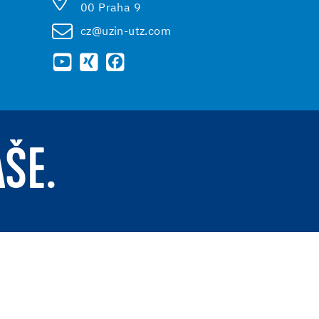
00 Praha 9
cz@uzin-utz.com
AŠE.