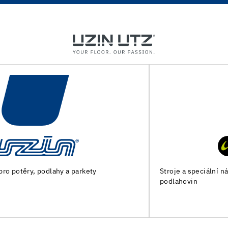
Stroje a speciální nářadí pro přípravu podkladu a pokládku
podlahovin