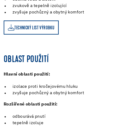
zvukově a tepelně izolující
zvyšuje pochůzný a obytný komfort
TECHNICKÝ LIST VÝROBKU
OBLAST POUŽITÍ
Hlavní oblasti použití:
izolace proti kročejovému hluku
zvyšuje pochůzný a obytný komfort
Rozšířené oblasti použití:
odbourává pnutí
tepelně izoluje