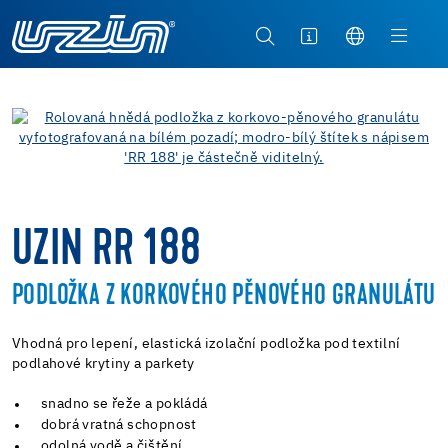
UZIN RR 188
PODLOŽKA Z KORKOVÉHO PĚNOVÉHO GRANULÁTU
Vhodná pro lepení, elastická izolační podložka pod textilní
podlahové krytiny a parkety
snadno se řeže a pokládá
dobrá vratná schopnost
odolná vodě a čištění