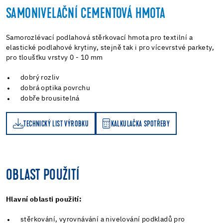
SAMONIVELAČNÍ CEMENTOVÁ HMOTA
Samorozlévací podlahová stěrkovací hmota pro textilní a
elastické podlahové krytiny, stejně tak i pro vícevrstvé parkety,
pro tloušťku vrstvy 0 - 10 mm
dobrý rozliv
dobrá optika povrchu
dobře brousitelná
TECHNICKÝ LIST VÝROBKU
KALKULAČKA SPOTŘEBY
KALKULAČKA SPOTŘEBY
OBLAST POUŽITÍ
Hlavní oblasti použití:
stěrkování, vyrovnávání a nivelování podkladů pro