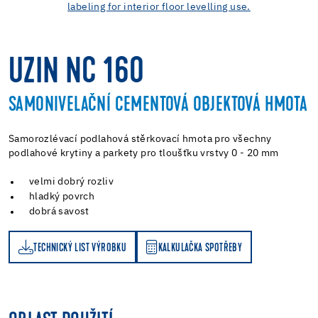
UZIN NC 160
SAMONIVELAČNÍ CEMENTOVÁ OBJEKTOVÁ HMOTA
Samorozlévací podlahová stěrkovací hmota pro všechny
podlahové krytiny a parkety pro tloušťku vrstvy 0 - 20 mm
velmi dobrý rozliv
hladký povrch
dobrá savost
TECHNICKÝ LIST VÝROBKU
KALKULAČKA SPOTŘEBY
KALKULAČKA SPOTŘEBY