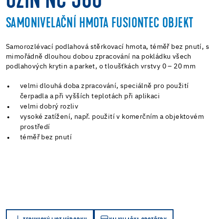
UZIN NC 560
SAMONIVELAČNÍ HMOTA FUSIONTEC OBJEKT
Samorozlévací podlahová stěrkovací hmota, téměř bez pnutí, s
mimořádně dlouhou dobou zpracování na pokládku všech
podlahových krytin a parket, o tloušťkách vrstvy 0 – 20 mm
velmi dlouhá doba zpracování, speciálně pro použití
čerpadla a při vyšších teplotách při aplikaci
velmi dobrý rozliv
vysoké zatížení, např. použití v komerčním a objektovém
prostředí
téměř bez pnutí