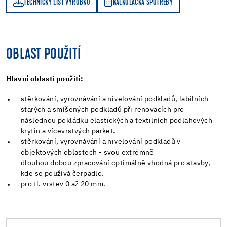
TECHNICKÝ LIST VÝROBKU
KALKULAČKA SPOTŘEBY
KALKULAČKA SPOTŘEBY
OBLAST POUŽITÍ
Hlavní oblasti použití:
stěrkování, vyrovnávání a nivelování podkladů, labilních
starých a smíšených podkladů při renovacích pro
následnou pokládku elastických a textilních podlahových
krytin a vícevrstvých parket.
stěrkování, vyrovnávání a nivelování podkladů v
objektových oblastech - svou extrémně
dlouhou dobou zpracování optimálně vhodná pro stavby,
kde se používá čerpadlo.
pro tl. vrstev 0 až 20 mm.