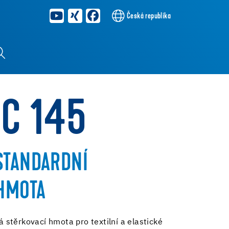
Česká republika
NC 145
STANDARDNÍ
 HMOTA
stěrkovací hmota pro textilní a elastické