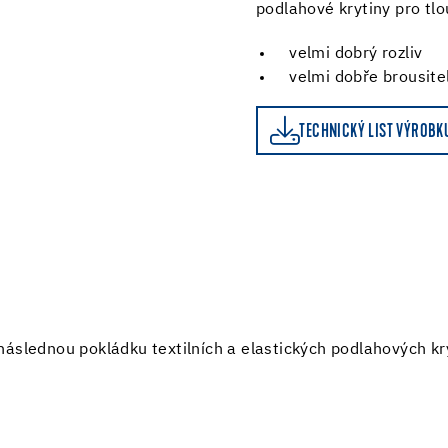
podlahové krytiny pro tl
velmi dobrý rozliv
velmi dobře brousite
TECHNICKÝ LIST VÝROBKU
KALKULAČKA SPOTŘEB
TECHNICKÝ LIST VÝROBK
následnou pokládku textilních a elastických podlahových kry