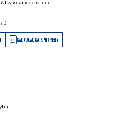
oušťky vrstev do 6 mm
lná
Y
U
KALKULAČKA SPOTŘEBY
tin.