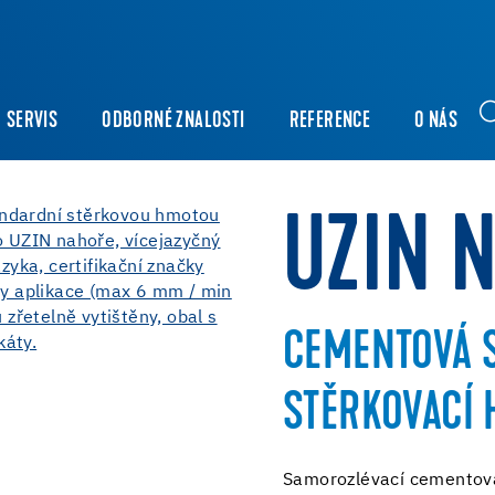
SERVIS
ODBORNÉ ZNALOSTI
REFERENCE
O NÁS
UZIN 
CEMENTOVÁ 
STĚRKOVACÍ
Samorozlévací cementová 