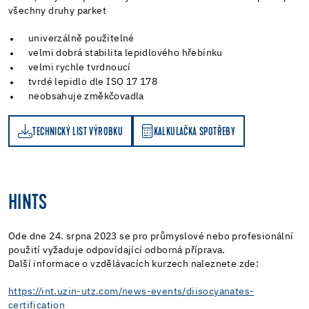
všechny druhy parket
univerzálně použitelné
velmi dobrá stabilita lepidlového hřebínku
velmi rychle tvrdnoucí
tvrdé lepidlo dle ISO 17 178
neobsahuje změkčovadla
TECHNICKÝ LIST VÝROBKU
KALKULAČKA SPOTŘEBY
KALKULAČKA SPOTŘEBY
HINTS
Ode dne 24. srpna 2023 se pro průmyslové nebo profesionální
použití vyžaduje odpovídající odborná příprava.
Další informace o vzdělávacích kurzech naleznete zde:
https://int.uzin-utz.com/news-events/diisocyanates-
certification