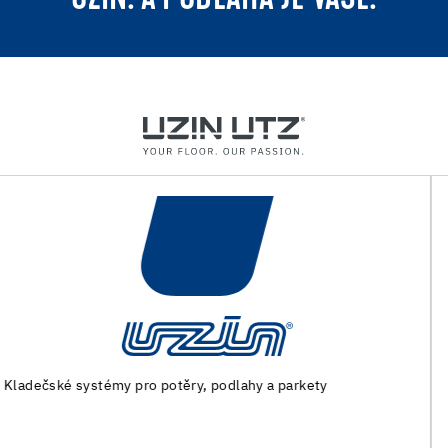
Stroje a speciální nářadí pro přípravu podkladu a pokládku
podlahovin