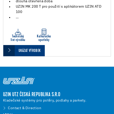
dlouhá otevřená doba
UZIN MK 200 T pro použití s aplikátorem UZIN ATD
100
…
Technický
Kalkulačka
list výrobku
spotřeby
UKÁZAT VÝROBEK
UZIN UTZ ČESKÁ REPUBLIKA S.R.O
Kladečské systémy pro potěry, podlahy a parkety.
Contact & Direction