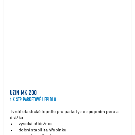
UZIN MK 200
1 K STP PARKETOVÉ LEPIDLO
Tvrdě elastické lepidlo pro parkety se spojením pero a
drážka
vysoká přídržnost
dobrá stabilita hřebínku