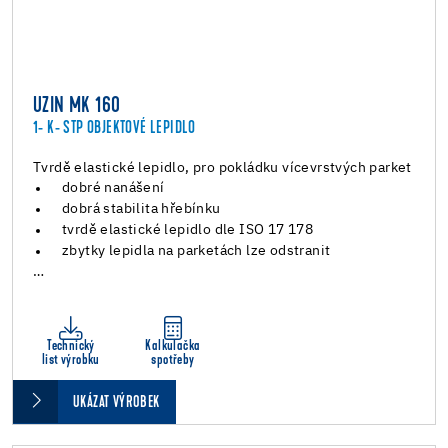
UZIN MK 160
1- K- STP OBJEKTOVÉ LEPIDLO
Tvrdě elastické lepidlo, pro pokládku vícevrstvých parket
dobré nanášení
dobrá stabilita hřebínku
tvrdě elastické lepidlo dle ISO 17 178
zbytky lepidla na parketách lze odstranit
…
Technický
Kalkulačka
list výrobku
spotřeby
UKÁZAT VÝROBEK