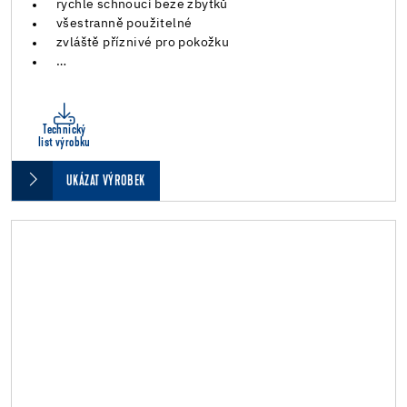
rychle schnoucí beze zbytků
všestranně použitelné
zvláště příznivé pro pokožku
…
Technický
list výrobku
UKÁZAT VÝROBEK