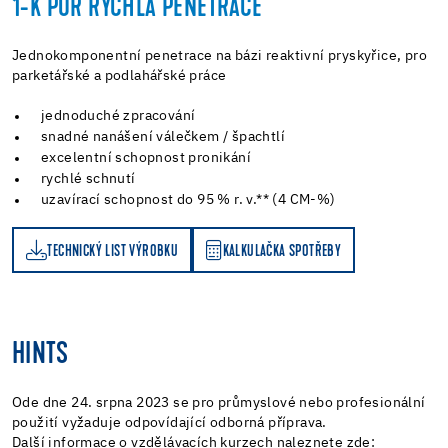
1-K PUR RYCHLÁ PENETRACE
Jednokomponentní penetrace na bázi reaktivní pryskyřice, pro
parketářské a podlahářské práce
jednoduché zpracování
snadné nanášení válečkem / špachtlí
excelentní schopnost pronikání
rychlé schnutí
uzavírací schopnost do 95 % r. v.** (4 CM-%)
TECHNICKÝ LIST VÝROBKU
KALKULAČKA SPOTŘEBY
KALKULAČKA SPOTŘEBY
HINTS
Ode dne 24. srpna 2023 se pro průmyslové nebo profesionální
použití vyžaduje odpovídající odborná příprava.
Další informace o vzdělávacích kurzech naleznete zde: