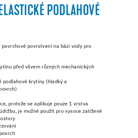
ELASTICKÉ PODLAHOVÉ
 povrchové povrstvení na bázi vody pro
rytinu před vlivem různých mechanických
é podlahové krytiny (hladký a
povrch)
ce, protože se aplikuje pouze 1 vrstva
údržbu, je možné použít pro vysoce zatížené
rostory
rzování
 povrch