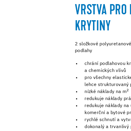
VRSTVA PRO 
KRYTINY
2 složkové polyuretanové
podlahy
chrání podlahovou k
a chemických vlivů
pro všechny elastick
lehce strukturovaný 
2
nízké náklady na m
redukuje náklady prá
redukuje náklady na 
komerční a bytové p
rychlé schnutí a vytv
dokonalý a trvanlivý