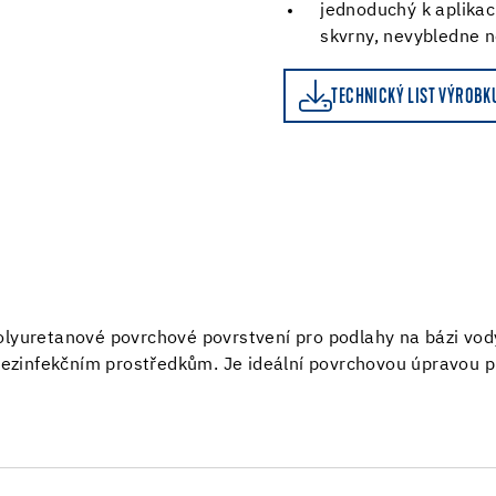
jednoduchý k aplikac
skvrny, nevybledne 
TECHNICKÝ LIST VÝROBKU
KALKULAČKA SPOTŘEB
TECHNICKÝ LIST VÝROBK
olyuretanové povrchové povrstvení pro podlahy na bázi vody
 dezinfekčním prostředkům. Je ideální povrchovou úpravou p