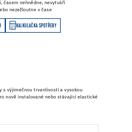
i, časem nehnědne, nevytváří
nebo nezežloutne v čase
Y
U
KALKULAČKA SPOTŘEBY
 s výjimečnou trvanlivostí a vysokou
ro nově instalované nebo stávající elastické