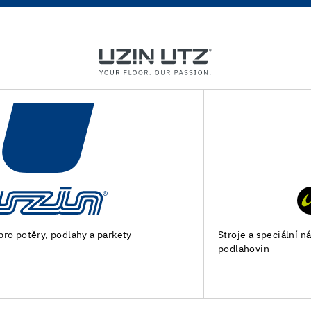
Stroje a speciální nářadí pro přípravu podkladu a pokládku
podlahovin