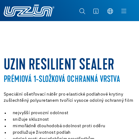
UZIN RESILIENT SEALER
PRÉMIOVÁ 1-SLOŽKOVÁ OCHRANNÁ VRSTVA
Speciální ošetřovací nátěr pro elastické podlahové krytiny
zušlechtěný polyuretanem tvořící vysoce odolný ochranný film
nejvyšší provozní odolnost
snižuje skluznost
mimořádně dlouhodobá odolnost proti oděru
prodlužuje životnost podlah
odolná proti desinfekčním prostředkům