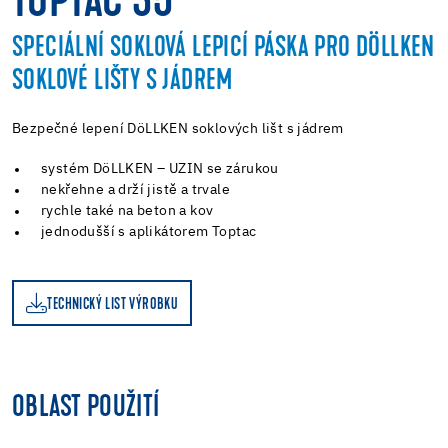
TOPTAC 35
SPECIÁLNÍ SOKLOVÁ LEPICÍ PÁSKA PRO DÖLLKEN
SOKLOVÉ LIŠTY S JÁDREM
Bezpečné lepení DöLLKEN soklových lišt s jádrem
systém DöLLKEN – UZIN se zárukou
nekřehne a drží jistě a trvale
rychle také na beton a kov
jednodušší s aplikátorem Toptac
TECHNICKÝ LIST VÝROBKU
OBLAST POUŽITÍ