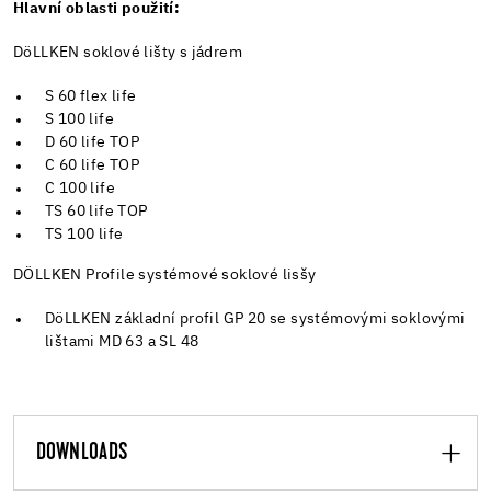
Hlavní oblasti použití:
DöLLKEN soklové lišty s jádrem
S 60 flex life
S 100 life
D 60 life TOP
C 60 life TOP
C 100 life
TS 60 life TOP
TS 100 life
DÖLLKEN Profile systémové soklové lisšy
DöLLKEN základní profil GP 20 se systémovými soklovými
lištami MD 63 a SL 48
DOWNLOADS