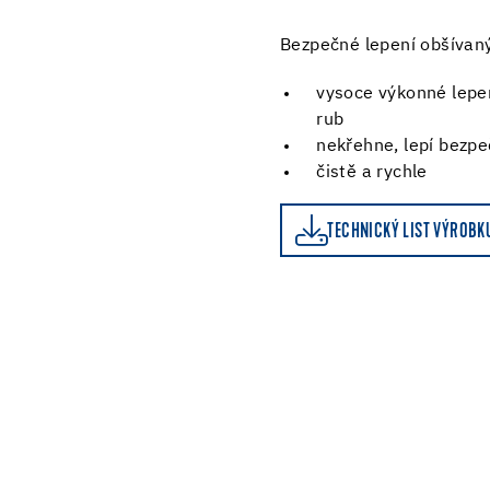
Bezpečné lepení obšívan
vysoce výkonné lepen
rub
nekřehne, lepí bezpe
čistě a rychle
TECHNICKÝ LIST VÝROBKU
KALKULAČKA SPOTŘEB
TECHNICKÝ LIST VÝROBK