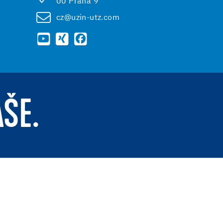
00 Praha 9
cz@uzin-utz.com
AŠE.