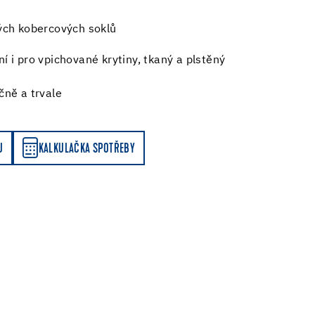
ých kobercových soklů
í i pro vpichované krytiny, tkaný a plstěný
čně a trvale
Y
U
KALKULAČKA SPOTŘEBY