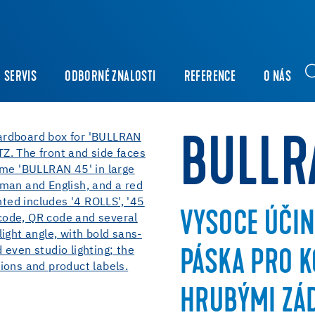
SERVIS
ODBORNÉ ZNALOSTI
REFERENCE
O NÁS
BULLR
VYSOCE ÚČIN
PÁSKA PRO K
HRUBÝMI ZÁ