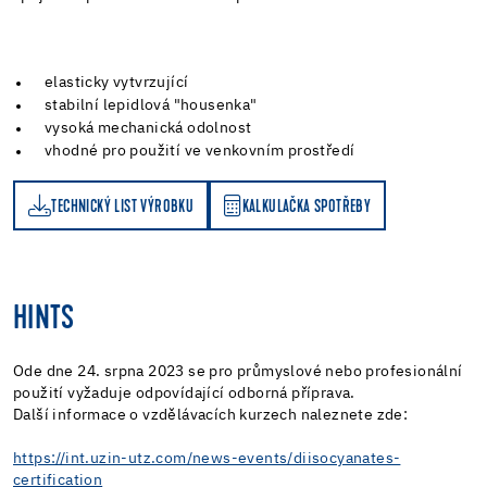
elasticky vytvrzující
stabilní lepidlová "housenka"
vysoká mechanická odolnost
vhodné pro použití ve venkovním prostředí
TECHNICKÝ LIST VÝROBKU
KALKULAČKA SPOTŘEBY
KALKULAČKA SPOTŘEBY
HINTS
Ode dne 24. srpna 2023 se pro průmyslové nebo profesionální
použití vyžaduje odpovídající odborná příprava.
Další informace o vzdělávacích kurzech naleznete zde:
https://int.uzin-utz.com/news-events/diisocyanates-
certification