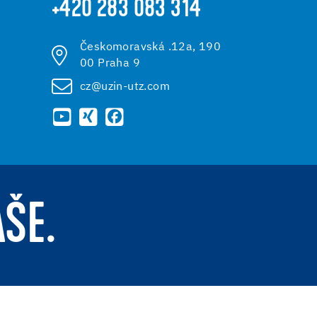
+420 283 083 314
Českomoravská .12a, 190
00 Praha 9
cz@uzin-utz.com
AŠE.