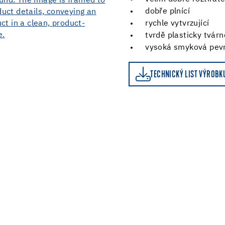
dobře plnící
rychle vytvrzující
tvrdě plasticky tvárn
vysoká smyková pe
TECHNICKÝ LIST VÝROBKU
KALKULAČKA SPOTŘEB
TECHNICKÝ LIST VÝROBK