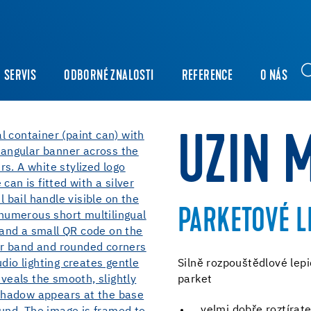
SERVIS
ODBORNÉ ZNALOSTI
REFERENCE
O NÁS
UZIN 
PARKETOVÉ L
Silně rozpouštědlové lepi
parket
velmi dobře roztírat