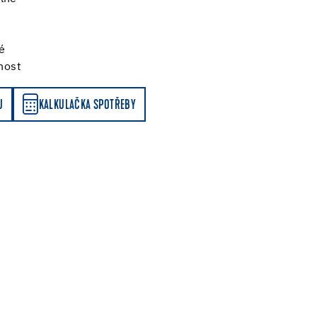
é
vnost
Y
U
KALKULAČKA SPOTŘEBY