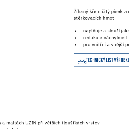
Žíhaný křemičitý písek zr
stěrkovacích hmot
naplňuje a slouží ja
redukuje náchylnost 
pro vnitřní a vnější p
TECHNICKÝ LIST VÝROBKU
TECHNICKÝ LIST VÝROBK
 a maltách UZIN při větších tloušťkách vrstev