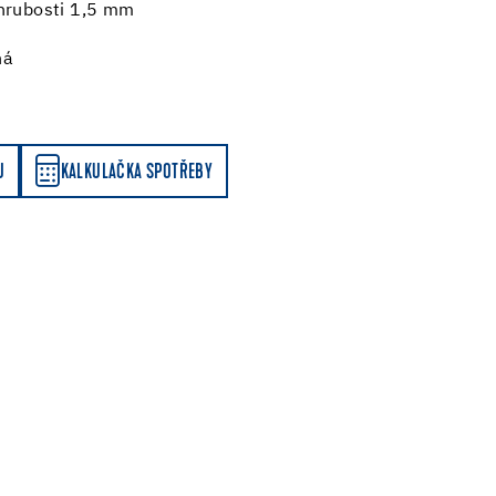
 hrubosti 1,5 mm
ná
Y
U
KALKULAČKA SPOTŘEBY