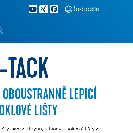
Česká republika
U-TACK
 OBOUSTRANNĚ LEPICÍ
OKLOVÉ LIŠTY
išty, pásky z krytin, fabiony a soklové lišty z