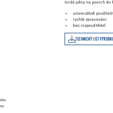
tvrdé pěny na povrch do
univerzálně použitel
rychlé zpracování
bez rozpouštědel
TECHNICKÝ LIST VÝROBKU
KALKULAČKA SPOTŘEB
TECHNICKÝ LIST VÝROBK
rubu
ubu