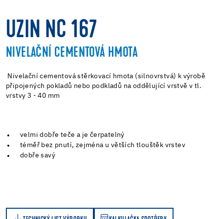
UZIN NC 167
NIVELAČNÍ CEMENTOVÁ HMOTA
Nivelační cementová stěrkovací hmota (silnovrstvá) k výrobě
připojených pokladů nebo podkladů na oddělující vrstvě v tl.
vrstvy 3 - 40 mm
velmi dobře teče a je čerpatelný
téměř bez pnutí, zejména u větších tlouštěk vrstev
dobře savý