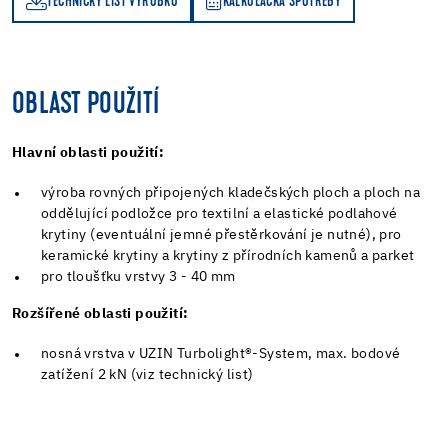
TECHNICKÝ LIST VÝROBKU
KALKULAČKA SPOTŘEBY
KALKULAČKA SPOTŘEBY
OBLAST POUŽITÍ
Hlavní oblasti použití:
výroba rovných připojených kladečských ploch a ploch na
oddělující podložce pro textilní a elastické podlahové
krytiny (eventuální jemné přestěrkování je nutné), pro
keramické krytiny a krytiny z přírodních kamenů a parket
pro tloušťku vrstvy 3 - 40 mm
Rozšířené oblasti použití:
nosná vrstva v UZIN Turbolight®-System, max. bodové
zatížení 2 kN (viz technický list)