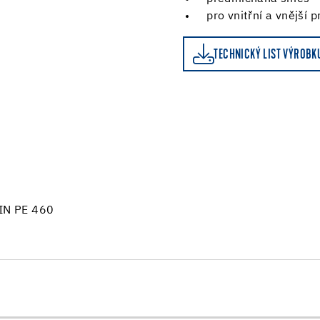
pro vnitřní a vnější p
TECHNICKÝ LIST VÝROBKU
TECHNICKÝ LIST VÝROBK
ZIN PE 460