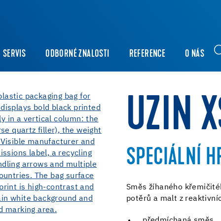
SERVIS
ODBORNÉ ZNALOSTI
REFERENCE
O NÁS
UZIN X
SPECIÁLNÍ H
Směs žíhaného křemičitéh
potěrů a malt z reaktivní
předmíchaná směs