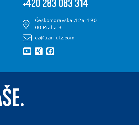
+420 283 083 314
Českomoravská .12a, 190
00 Praha 9
cz@uzin-utz.com
AŠE.