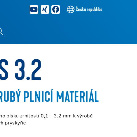
Česká republika
S 3.2
RUBÝ PLNICÍ MATERIÁL
o písku zrnitosti 0,1 – 3,2 mm k výrobě
ch pryskyřic