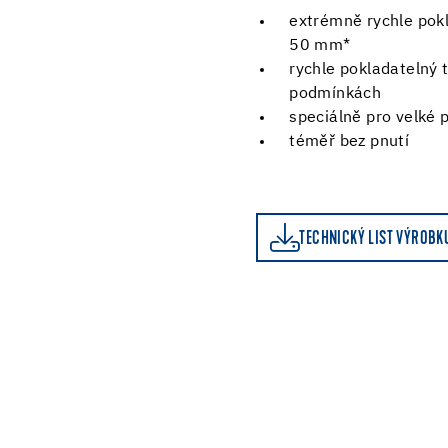
extrémně rychle pokl
50 mm*
rychle pokladatelný 
podmínkách
speciálně pro velké p
téměř bez pnutí
TECHNICKÝ LIST VÝROBKU
KALKULAČKA SPOTŘEB
TECHNICKÝ LIST VÝROBK