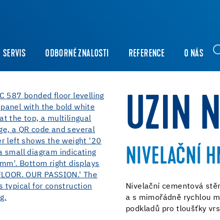
SERVIS
ODBORNÉ ZNALOSTI
REFERENCE
O NÁS
UZIN 
NIVELAČNÍ H
Nivelační cementová stěr
a s mimořádně rychlou mo
podkladů pro tloušťky vr