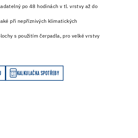
adatelný po 48 hodinách v tl. vrstvy až do
také při nepříznivých klimatických
lochy s použitím čerpadla, pro velké vrstvy
Y
U
KALKULAČKA SPOTŘEBY