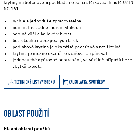
krytiny na betonovém podkladu nebo na stěrkovací hmotě UZIN
NC 161
rychle a jednoduše zpracovatelná
není nutné žádné měření vlhkosti
odolná vůči alkalické vlhkosti
bez obsahu nebezpečných látek
podlahová krytina je okamžitě pochůzná a zatížitelná
krytinu je možné okamžitě svařovat a spárovat
jednoduché opětovné odstranění, ve většině případů beze
zbytků lepidla
TECHNICKÝ LIST VÝROBKU
KALKULAČKA SPOTŘEBY
KALKULAČKA SPOTŘEBY
OBLAST POUŽITÍ
Hlavní oblasti použití: