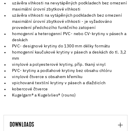
uzávěra vlhkosti na nevytápěných podkladech bez omezení
maximální úrovní zbytkové vlhkosti
uzávěra vlhkosti na vytápěných podkladech bez omezení
maximální úrovní zbytkové vlhkosti - je vyžadováno
provedení předchozího funkčního zatopení
homogenní a heterogenní PVC- nebo CV-krytiny v pásech a
deskách
PVC- designové krytiny do 1300 mm délky formátu
homogenní kaučukové krytiny v pásech a deskách do tl. 3,2
mm
vinylové a polyesterové krytiny, příp. tkaný vinyl
PVC- krytiny a podlahové krytiny bez obsahu chlóru
vinylové čtverce s obsahem křemíku
vpichované textilní krytiny v pásech a dlaždicích
kobercové čtverce
Kugelgarn® a Kugelvlies® (rouno)
DOWNLOADS