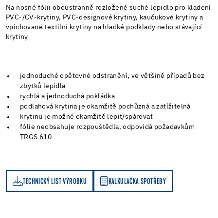
Na nosné fólii oboustranně rozložené suché lepidlo pro kladení
PVC-/CV-krytiny, PVC-designové krytiny, kaučukové krytiny a
vpichované textilní krytiny na hladké podklady nebo stávající
krytiny
jednoduché opětovné odstranění, ve většině případů bez
zbytků lepidla
rychlá a jednoduchá pokládka
podlahová krytina je okamžitě pochůzná a zatížitelná
krytinu je možné okamžitě lepit/spárovat
fólie neobsahuje rozpouštědla, odpovídá požadavkům
TRGS 610
TECHNICKÝ LIST VÝROBKU
KALKULAČKA SPOTŘEBY
KALKULAČKA SPOTŘEBY