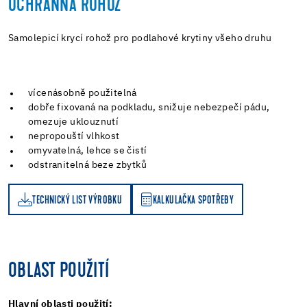
OCHRANNÁ ROHOŽ
Samolepicí krycí rohož pro podlahové krytiny všeho druhu
vícenásobně použitelná
dobře fixovaná na podkladu, snižuje nebezpečí pádu,
omezuje uklouznutí
nepropouští vlhkost
omyvatelná, lehce se čistí
odstranitelná beze zbytků
TECHNICKÝ LIST VÝROBKU
KALKULAČKA SPOTŘEBY
KALKULAČKA SPOTŘEBY
OBLAST POUŽITÍ
Hlavní oblasti použití: