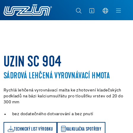
UZIN SC 904
SÁDROVÁ LEHČENÁ VYROVNÁVACÍ HMOTA
Rychlá lehčená vyrovnávací malta ke zhotovení kladečských
podkladů na bázi kalciumsulfátu pro tloušťku vrstev od 20 do
300 mm
bez dodatečného dotvarování a bez pnutí
TECHNICKÝ LIST VÝROBKU
KALKULAČKA SPOTŘEBY
KALKULAČKA SPOTŘEBY