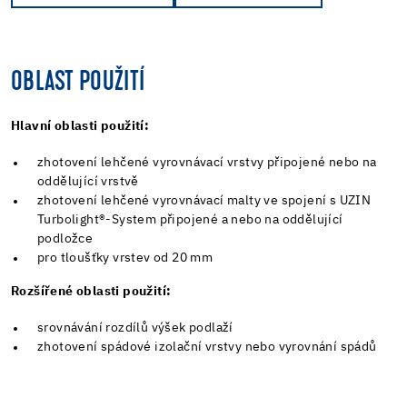
OBLAST POUŽITÍ
Hlavní oblasti použití:
zhotovení lehčené vyrovnávací vrstvy připojené nebo na
oddělující vrstvě
zhotovení lehčené vyrovnávací malty ve spojení s UZIN
Turbolight®-System připojené a nebo na oddělující
podložce
pro tloušťky vrstev od 20 mm
Rozšířené oblasti použití:
srovnávání rozdílů výšek podlaží
zhotovení spádové izolační vrstvy nebo vyrovnání spádů